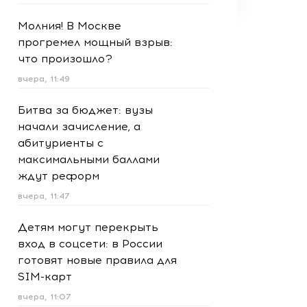
Молния! В Москве
прогремел мощный взрыв:
что произошло?
вчера, 11:49
Битва за бюджет: вузы
начали зачисление, а
абитуриенты с
максимальными баллами
ждут реформ
вчера, 11:47
Детям могут перекрыть
вход в соцсети: в России
готовят новые правила для
SIM-карт
вчера, 11:07