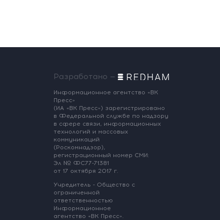
Разработано —
Информационное агентство «ВК
Пресс»
(ИА «ВК Пресс») зарегистрировано
в Федеральной службе по надзору
в сфере связи, информационных
технологий и массовых
коммуникаций
(Роскомнадзор),
регистрационный номер СМИ:
Эл № ФС77-71381
от 17 октября 2017 г.
Учредитель - Общество с
ограниченной
ответственностью
Информационное
агентство «ВК Пресс».