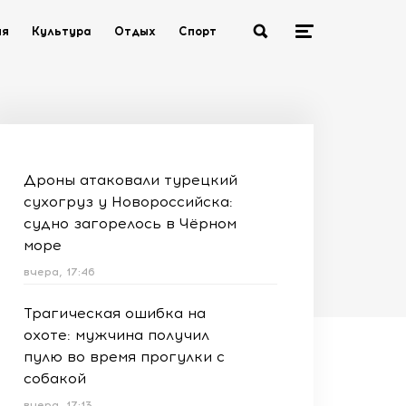
ия
Культура
Отдых
Спорт
Дроны атаковали турецкий
сухогруз у Новороссийска:
судно загорелось в Чёрном
море
вчера, 17:46
Трагическая ошибка на
охоте: мужчина получил
пулю во время прогулки с
собакой
вчера, 17:13