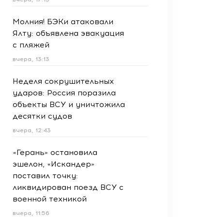
Молния! БЭКи атаковали
Ялту: объявлена эвакуация
с пляжей
вчера, 13:13
Неделя сокрушительных
ударов: Россия поразила
объекты ВСУ и уничтожила
десятки судов
вчера, 12:43
«Герань» остановила
эшелон, «Искандер»
поставил точку:
ликвидирован поезд ВСУ с
военной техникой
вчера, 11:56