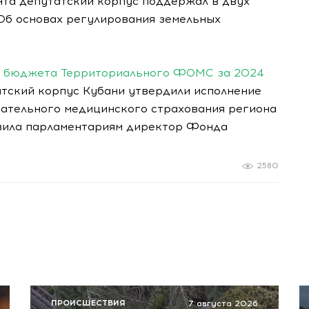
ента депутатский корпус поддержал в двух
«Об основах регулирования земельных
е бюджета Территориального ФОМС за 2024
атский корпус Кубани утвердили исполнение
ательного медицинского страхования региона
авила парламентариям директор Фонда
2580
ПРОИСШЕСТВИЯ
7 августа 2026