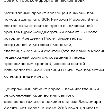
Совета города-курорта Вячеслав Вовк.
Масштабный проект воплощен в жизнь при
помощи депутата ЗСК Николая Мораря. В его
состав входят святые врата с колокольней,
архитектурно-ландшафтный объект – «Тропа
истории Крещения Руси», амфитеатр,
спортивная и детская площадки,
светомузыкальный фонтан (это первый в России
пешеходный фонтан, созданный перед
православным храмом), часовня святой
равноапостольной княгини Ольги, где поместили
купель в виде креста.
Центральный объект парка – величественный
белоснежный храм во имя святого
равноапостольного великого князя Владимира.
Десять лет назад, в июле 2015 года, на месте