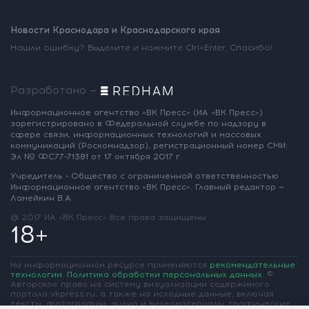
Новости Краснодара и Краснодарского края
Нашли ошибку? Выделите и нажмите Ctrl+Enter. Спасибо!
Разработано —
Информационное агентство «ВК Пресс»
(ИА «ВК Пресс»)
зарегистрировано
в Федеральной службе по надзору
в
сфере связи, информационных
технологий и массовых
коммуникаций
(Роскомнадзор),
регистрационный номер СМИ:
Эл № ФС77-71381
от 17 октября 2017 г.
Учредитель - Общество с ограниченной
ответственностью
Информационное
агентство «ВК Пресс».
Главный редактор —
Ламейкин В.А.
@ 2017 ИА «ВК Пресс»
Все права защищены
18+
На информационном ресурсе применяются
рекомендательные
технологии
.
Политика обработки персональных данных
.
©
Авторское право на систему визуализации содержимого
портала vkpress.ru, а также на исходные данные, включая
тексты, фотографии, аудио и видеоматериалы, графические