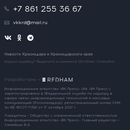
+7 861 255 36 67
vkkrd@mail.ru
Новости Краснодара и Краснодарского края
Нашли ошибку? Выделите и нажмите Ctrl+Enter. Спасибо!
Разработано —
Информационное агентство «ВК Пресс»
(ИА «ВК Пресс»)
зарегистрировано
в Федеральной службе по надзору
в
сфере связи, информационных
технологий и массовых
коммуникаций
(Роскомнадзор),
регистрационный номер СМИ:
Эл № ФС77-71381
от 17 октября 2017 г.
Учредитель - Общество с ограниченной
ответственностью
Информационное
агентство «ВК Пресс».
Главный редактор —
Ламейкин В.А.