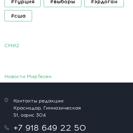
#турция
#выборы
#эрдоган
#сша
СМИ2
Новости МирТесен
Контакты редакции:
Краснодар, Гимназическая
51, офис 304
+7 918 649 22 50