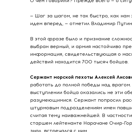
О чем говорили? Прежде всего — о ситу
— Шаг за шагом, не так быстро, как нам
идем вперед, — отметил Владимир Путин
В этой фразе было и признание сложнос
выбран верный, и армия настойчиво пр
информация, свидетельствующая о масш
действий находится 700 тысяч бойцов.
Сержант морской пехоты Алексей Лисов
работать до полной победы над врагом. 
выступлении бойца оказались не эти об
разумеющимися. Сержант попросил рас
штурмовым подразделениям имен павших
считая тему наиважнейшей. В частности
старшем лейтенанте Нарачане Очир-Гор
знал, встречался с ним.