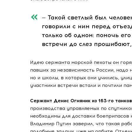
— Такой светлый был челове
говорили с ним перед отъез
только об одном: помочь его
встречи до слез прошибают,
Идею сержанта морской пехоты он горяч
павших за независимость России, надо 
но и школы, в которых они учились, улиц
участники встречи встали и почтили па
Сержант Денис Огняник из 163-го танко
производства управляемых по спутнико
необходимы для доставки боеприпасов 
Владимир Путин заверил, что такая раб
подобные задачи, уже на орбите. Отде