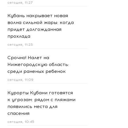
сегодня, 11:27
Кубань накрывает новая
волна сильной жары: когда
придет долгожданная
прохлада
сегодня, 11:23
Срочно! Налет на
Нижегородскую область:
среди раненых ребенок
сегодня, 11:09
Курорты Кубани готовятся
к угрозам: рядом с пляжами
появились места для
спасения
сегодня, 10:45