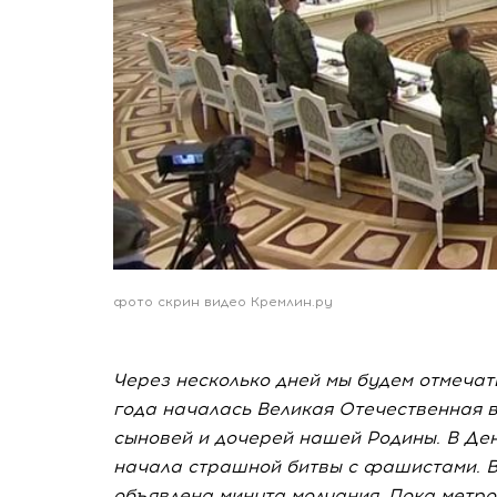
фото скрин видео Кремлин.ру
Через несколько дней мы будем отмечать
года началась Великая Отечественная в
сыновей и дочерей нашей Родины. В День
начала страшной битвы с фашистами. В
объявлена минута молчания. Пока метро