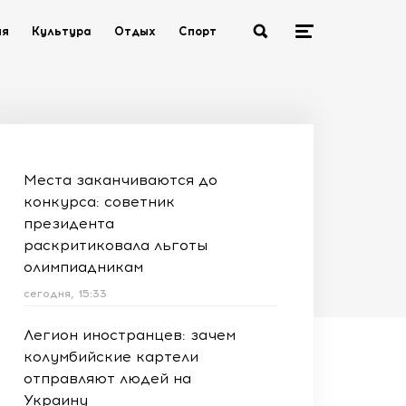
ия
Культура
Отдых
Спорт
Места заканчиваются до
конкурса: советник
президента
раскритиковала льготы
олимпиадникам
сегодня, 15:33
Легион иностранцев: зачем
колумбийские картели
отправляют людей на
Украину