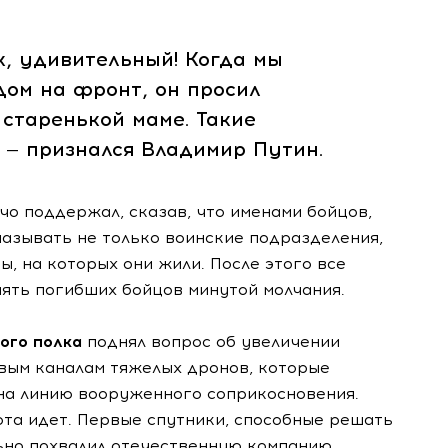
к, удивительный! Когда мы
дом на фронт, он просил
 старенькой маме. Такие
 — признался Владимир Путин.
о поддержал, сказав, что именами бойцов,
называть не только воинские подразделения,
ы, на которых они жили. После этого все
мять погибших бойцов минутой молчания.
вого полка
поднял вопрос об увеличении
вым каналам тяжелых дронов, которые
на линию вооруженного соприкосновения.
ота идет. Первые спутники, способные решать
льно похвалил отечественную компанию