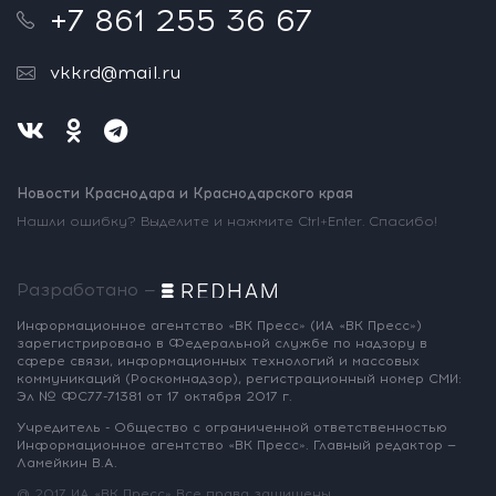
+7 861 255 36 67
vkkrd@mail.ru
Новости Краснодара и Краснодарского края
Нашли ошибку? Выделите и нажмите Ctrl+Enter. Спасибо!
Разработано —
Информационное агентство «ВК Пресс»
(ИА «ВК Пресс»)
зарегистрировано
в Федеральной службе по надзору
в
сфере связи, информационных
технологий и массовых
коммуникаций
(Роскомнадзор),
регистрационный номер СМИ:
Эл № ФС77-71381
от 17 октября 2017 г.
Учредитель - Общество с ограниченной
ответственностью
Информационное
агентство «ВК Пресс».
Главный редактор —
Ламейкин В.А.
@ 2017 ИА «ВК Пресс»
Все права защищены