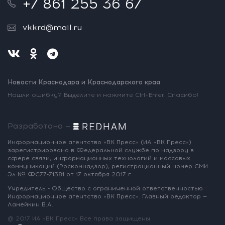
+7 861 255 36 67
vkkrd@mail.ru
Новости Краснодара и Краснодарского края
Нашли ошибку? Выделите и нажмите Ctrl+Enter. Спасибо!
Разработано —
Информационное агентство «ВК Пресс»
(ИА «ВК Пресс»)
зарегистрировано
в Федеральной службе по надзору
в
сфере связи, информационных
технологий и массовых
коммуникаций
(Роскомнадзор),
регистрационный номер СМИ:
Эл № ФС77-71381
от 17 октября 2017 г.
Учредитель - Общество с ограниченной
ответственностью
Информационное
агентство «ВК Пресс».
Главный редактор —
Ламейкин В.А.
@ 2017 ИА «ВК Пресс»
Все права защищены