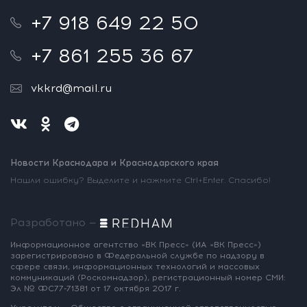
+7 918 649 22 50
+7 861 255 36 67
vkkrd@mail.ru
Новости Краснодара и Краснодарского края
Нашли ошибку? Выделите и нажмите Ctrl+Enter. Спасибо!
Разработано —
Информационное агентство «ВК Пресс»
(ИА «ВК Пресс»)
зарегистрировано
в Федеральной службе по надзору
в
сфере связи, информационных
технологий и массовых
коммуникаций
(Роскомнадзор),
регистрационный номер СМИ:
Эл № ФС77-71381
от 17 октября 2017 г.