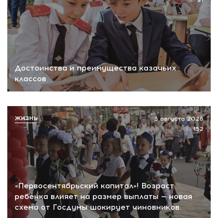
91
Достоинства и преимущества казачьих
классов
ЖИЗНЬ
3 августа 2026
152
«Первосентябрьский капитал»! Возраст
ребенка влияет на размер выплаты — новая
схема от Госдумы шокирует чиновников.