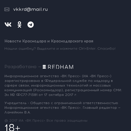
vkkrd@mail.ru
Новости Краснодара и Краснодарского края
Нашли ошибку? Выделите и нажмите Ctrl+Enter. Спасибо!
Разработано —
Информационное агентство «ВК Пресс»
(ИА «ВК Пресс»)
зарегистрировано
в Федеральной службе по надзору
в
сфере связи, информационных
технологий и массовых
коммуникаций
(Роскомнадзор),
регистрационный номер СМИ:
Эл № ФС77-71381
от 17 октября 2017 г.
Учредитель - Общество с ограниченной
ответственностью
Информационное
агентство «ВК Пресс».
Главный редактор —
Ламейкин В.А.
@ 2017 ИА «ВК Пресс»
Все права защищены
18+