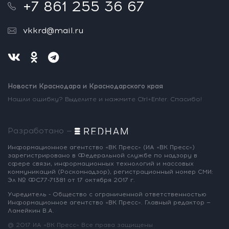
+7 861 255 36 67
vkkrd@mail.ru
Новости Краснодара и Краснодарского края
Нашли ошибку? Выделите и нажмите Ctrl+Enter. Спасибо!
Разработано —
Информационное агентство «ВК Пресс»
(ИА «ВК Пресс»)
зарегистрировано
в Федеральной службе по надзору
в
сфере связи, информационных
технологий и массовых
коммуникаций
(Роскомнадзор),
регистрационный номер СМИ:
Эл № ФС77-71381
от 17 октября 2017 г.
Учредитель - Общество с ограниченной
ответственностью
Информационное
агентство «ВК Пресс».
Главный редактор —
Ламейкин В.А.
@ 2017 ИА «ВК Пресс»
Все права защищены