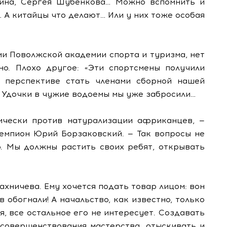
ина, Сергея Шубенкова… Можно вспомнить и
 А китайцы что делают… Или у них тоже особая
ми Поволжской академии спорта и туризма, нет
но. Плохо другое: «Эти спортсмены получили
в перспективе стать членами сборной нашей
… Удочки в чужие водоемы мы уже забросили…
ически против натурализации африканцев, —
емпион Юрий Борзаковский. — Так вопросы не
о. Мы должны растить своих ребят, открывать
ахничева. Ему хочется подать товар лицом: вон
 обогнали! А начальство, как известно, только
ая, все остальное его не интересует. Создавать
 совершенствования мастерства, отыскивать и