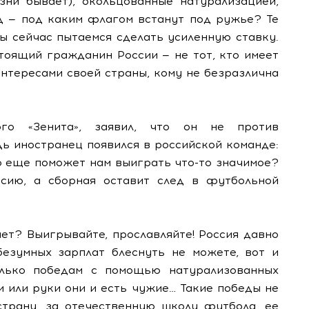
ни бывает), окольцованные натурализацией,
д — под каким флагом встанут под ружье? Те
ы сейчас пытаемся сделать усиленную ставку.
тоящий гражданин России — не тот, кто имеет
 интересами своей страны, кому не безразлична
ого «Зенита», заявил, что он не против
дь иностранец появился в российской команде:
то еще поможет нам выиграть что-то значимое?
сию, а сборная оставит след в футбольной
ает? Выигрывайте, прославляйте! Россия давно
безумных зарплат блеснуть не можете, вот и
олько победам с помощью натурализованных
и или руки они и есть чужие… Такие победы не
трану, за отечественную школу футбола, ее