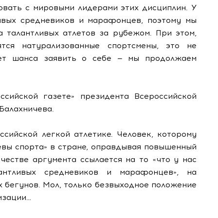
овать с мировыми лидерами этих дисциплин. У
ивых средневиков и марафонцев, поэтому мы
а талантливых атлетов за рубежом. При этом,
тся натурализованные спортсмены, это не
ет шанса заявить о себе — мы продолжаем
сийской газете» президента Всероссийской
Балахничева.
ссийской легкой атлетике. Человек, которому
евы спорта» в стране, оправдывая повышенный
честве аргумента ссылается на то «что у нас
антливых средневиков и марафонцев», на
 бегунов. Мол, только безвыходное положение
изации…