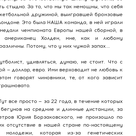
ь стыдно. За то, что мы так немощны, что себя
скетбольной дружиной, выигравшей бронзовые
Лондоне. Это была НАША команда, в ней играли
 медали чемпионата Европы нашей сборной, в
л американец Холден, мне, как и любому
азличны. Потому, что у них чужой запах.…
тболист, удивляться, думаю, не стоит. Что с
ой — доллар, евро. Ими верховодит не любовь к
этом говорят чиновники, те, от кого зависит
трашновато.
т все просто — за 22 года, в течение которых
бегунов на средние и длинные дистанции, за
етров Юрия Борзаковского, не произошло по
их отсутствие в нашей стране по-настоящему
 молодежи, которая из-за генетических