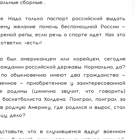
нальные сборные…
ое. Надо только паспорт российский выдать
шему желание помочь беспомощной России —
ареной репы, если речь о спорте идет. Как это
ответил: «есть»!
ра был американцем или корейцем, сегодня
ражданин российской державы. Нормально, да?
ы по обыкновению имеют два гражданства —
венное — приобретенное у заинтересованной
 родины (цинично звучит, что говорить)
 баскетболиста Холдена. Поиграл, поиграл за
 в родную Америку, где родился и вырос, стал
нцу, дело?
дставьте, что в случившемся вдруг военном