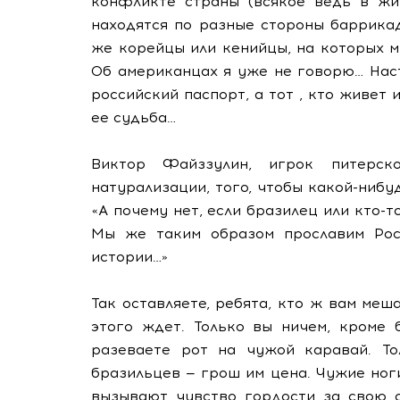
конфликте страны (всякое ведь в жиз
находятся по разные стороны баррика
же корейцы или кенийцы, на которых м
Об американцах я уже не говорю… Нас
российский паспорт, а тот , кто живет
ее судьба…
Виктор Файззулин, игрок питерск
натурализации, того, чтобы какой-нибу
«А почему нет, если бразилец или кто-
Мы же таким образом прославим Рос
истории…»
Так оставляете, ребята, кто ж вам меш
этого ждет. Только вы ничем, кроме 
разеваете рот на чужой каравай. Т
бразильцев — грош им цена. Чужие ног
вызывают чувство гордости за свою с