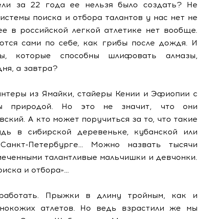
ли за 22 года ее нельзя было создать? Не
истемы поиска и отбора талантов у нас нет не
ее в российской легкой атлетике нет вообще.
ются сами по себе, как грибы после дождя. И
ы, которые способны шлифовать алмазы,
ня, а завтра?
ринтеры из Ямайки, стайеры Кении и Эфиопии с
ы природой. Но это не значит, что они
ский. А кто может поручиться за то, что такие
дь в сибирской деревеньке, кубанской или
Санкт-Петербурге… Можно назвать тысячи
амеченными талантливые мальчишки и девчонки.
оиска и отбора»…
работать. Прыжки в длину тройным, как и
нокожих атлетов. Но ведь взрастили же мы