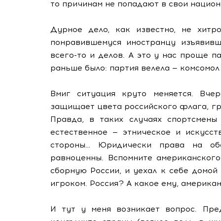
то причинам не попадают в свои нацио
Дурное дело, как известно, не хитр
понравившемуся иностранцу изъявив
всего-то и делов. А это у нас проще п
раньше было: партия велела — комсомол 
Вмиг ситуация круто меняется. Вче
защищает цвета российского флага, г
Правда, в таких случаях спортсмен
естественное — этническое и искусст
стороны… Юридически права на обе
равноценны. Вспомните американского
сборную России, и уехал к себе домой
игроком. Россия? А какое ему, америка
И тут у меня возникает вопрос. Пре