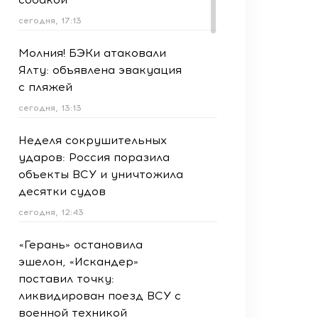
сегодня, 17:13
Молния! БЭКи атаковали
Ялту: объявлена эвакуация
с пляжей
сегодня, 13:13
Неделя сокрушительных
ударов: Россия поразила
объекты ВСУ и уничтожила
десятки судов
сегодня, 12:43
«Герань» остановила
эшелон, «Искандер»
поставил точку:
ликвидирован поезд ВСУ с
военной техникой