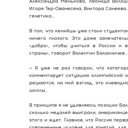
Александра Менькова, Леонида Волош
Игоря Тер-Ованесяна, Виктора Санеева…
генетика…
В том, что кенийцы уже стали студента
ничего плохого. Это даже замечатель
«добро», чтобы учиться в России и 
страны», говорит Валентин Балахничев
— Я уже не раз говорил, что категор
комментирует ситуацию олимпийский ч
решаются, на мой взгляд, это очевидн
школы…
В принципе я не удивляюсь позиции Бал
сколько медалей выиграли, американцев
этого и ждет. Главное, что Россия перв
современные условия для занятий, для