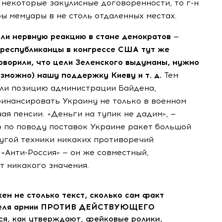
, некоторые закулисные договоренности, то
г-н
бы мемуары в не столь отдаленных местах.
али нервную реакцию в стане демократов —
а республиканцы в конгрессе США тут же
 говорили, что цели Зеленского выдуманы, нужно
возможно) нашу поддержку Киеву
и т. д.
Тем
ли позицию администрации Байдена,
инансировать Украину не только в военном
чая пенсии. «Деньги на тупик не дадим», —
 по поводу поставок Украине ракет большой
ругой техники никаких противоречий
т
«Анти-Россия»
— он же совместный,
т никакого значения.
ен не столько текст, сколько сам факт
ителя армии ПРОТИВ ДЕЙСТВУЮЩЕГО
ся, как утверждают, фейковые ролики,