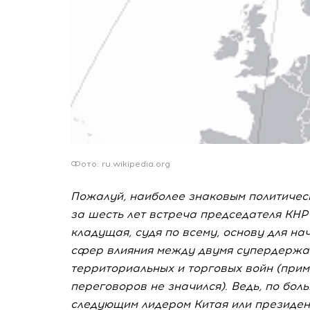
Фото: ru.wikipedia.org
Пожалуй, наиболее знаковым политичес
за шесть лет встреча председателя КН
кладущая, судя по всему, основу для н
сфер влияния между двумя супердержа
территориальных и торговых войн (прим
переговоров не значился). Ведь, по бол
следующим лидером Китая или президе