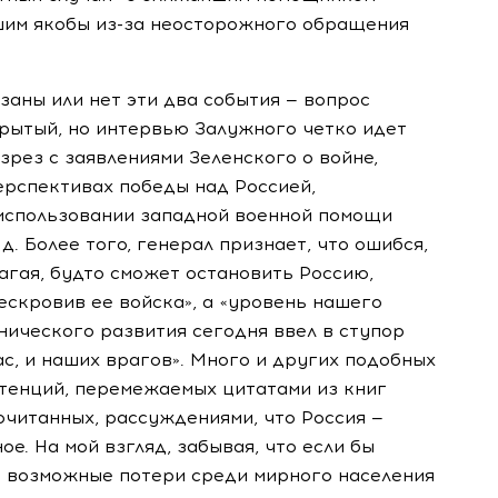
шим якобы
из-за
неосторожного обращения
заны или нет эти два события — вопрос
рытый, но интервью Залужного четко идет
зрез с заявлениями Зеленского о войне,
ерспективах победы над Россией,
использовании западной военной помощи
 д.
Более того, генерал признает, что ошибся,
агая, будто сможет остановить Россию,
ескровив ее войска», а «уровень нашего
нического развития сегодня ввел в ступор
ас, и наших врагов». Много и других подобных
тенций, перемежаемых цитатами из книг
очитанных, рассуждениями, что Россия —
е. На мой взгляд, забывая, что если бы
 возможные потери среди мирного населения