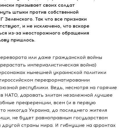
нински
призывает своих солдат
рнуть штыки против собственной
 Зеленского. Так что все признаки
ствуют, и не исключено, что вскоре
ться
из-за
неосторожного обращения
слову пришлось.
переворота или даже гражданской войны
рерастать империалистическая война)
 персонажах нынешней украинской политики
антироссийском переформатировании
оюзной республики. Ведь, несмотря на горячие
 в НАТО, даровать элитам незалежной лучшее
добные преференции, всем (и в первую
что никогда Украина, до последнего жителя
рищи, не будет равноправным государством
ой другой страны мира. И гибнущие на фронтах