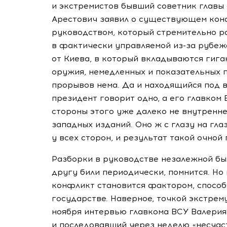
и экстремистов бывший советник главы
Арестович заявил о существующем кон
руководством, который стремительно ра
в фактически управляемой
из-за
рубежа
от Киева, в который вкладываются гига
оружия, немедленных и показательных по
прорывов нема. Да и находящийся под 
президент говорит одно, а его главком
стороны этого уже далеко не внутренн
западных изданий. Оно ж с глазу на гла
у всех сторон, и результат такой очной
Разборки в руководстве незалежной был
другу били периодически, помнится. Но
конфликт становится фактором, способ
государстве. Наверное, точкой экстре
ноября интервью главкома ВСУ Валерия
и последовавший через неделю «несча