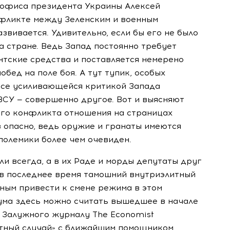
 офиса президента Украины Алексей
фликте между Зеленским и военным
звивается. Удивительно, если бы его не было
 стране. Ведь Запад постоянно требует
нтские средства и поставляется немерено
бед на поле боя. А тут тупик, особых
все усиливающейся критикой Запада
 ВСУ — совершенно другое. Вот и выясняют
его конфликта отношения на страницах
з опасно, ведь оружие и гранаты имеются
 полемики более чем очевиден.
и всегда, а в их Раде и морды депутаты друг
 в последнее время тамошний внутриэлитный
ным привести к смене режима в этом
мума здесь можно считать вышедшее в начале
 Залужного журналу The Economist
стный случай» с ближайшим помощником