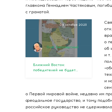
главкома Геннадием Частяковым, погиб
с гранатой.
Свя
09 октября 2023
отк
вра
о п
Олег Бессмертный
об 
и т.
пол
Ближний Восток:
«об
победителей не будет…
тех
и н
сен
о Первой мировой войне, недавно им пр
феодальное государство, и тому подобно
российское руководство не сдерживало