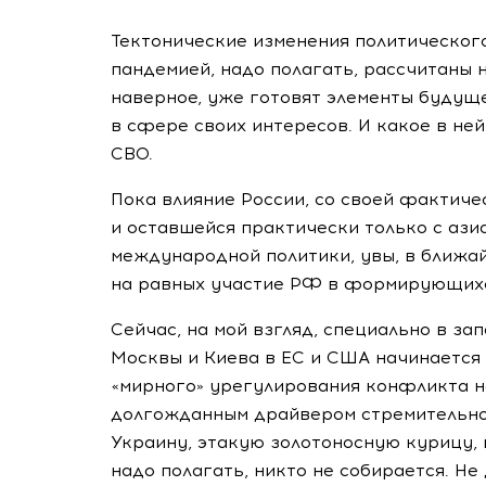
Тектонические изменения политическог
пандемией, надо полагать, рассчитаны 
наверное, уже готовят элементы будущ
в сфере своих интересов. И какое в не
СВО.
Пока влияние России, со своей фактич
и оставшейся практически только с аз
международной политики, увы, в ближа
на равных участие РФ в формирующихс
Сейчас, на мой взгляд, специально в за
Москвы и Киева в ЕС и США начинается
«мирного» урегулирования конфликта на
долгожданным драйвером стремительног
Украину, этакую золотоносную курицу,
надо полагать, никто не собирается. Не