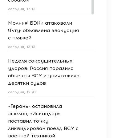
сегодня, 17:13
Молния! БЭКи атаковали
Ялту: объявлена эвакуация
с пляжей
сегодня, 13:13
Неделя сокрушительных
ударов: Россия поразила
объекты ВСУ и уничтожила
десятки судов
сегодня, 12:43
«Герань» остановила
эшелон, «Искандер»
поставил точку:
ликвидирован поезд ВСУ с
военной техникой