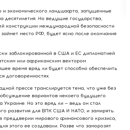
о и экономического ландшафта, запущенные
на десятилетия. Но ведущие государства,
ей конструкции международной безопасности
й займет место РФ, будет ясно после окончания
ески заблокированной в США и ЕС дипломатией
иатским или африканским вектором
йшее время вряд ли будет способно обеспечить
я договоренностях.
падной прессе транслируется тема, что уже без
 обсуждение вариантов некоего будущего
 Украине. Но это вряд ли — ведь он стал
о развития для ВПК США И НАТО, и замирять
 в преддверии мирового финансового кризиса,
 для этого ее создавали. Разве что заморозят