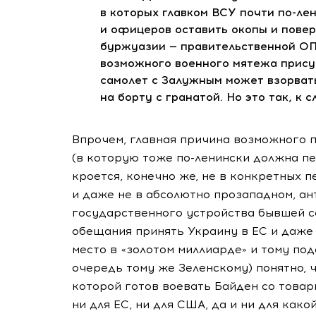
в которых главком ВСУ почти
по-ле
и офицеров оставить окопы и пове
буржуазии — правительственной ОПГ
возможного военного мятежа присут
самолет с Залужным может взорва
на борту с гранатой. Но это так, к 
Впрочем, главная причина возможного 
(в которую тоже
по-ленински
должна пе
кроется, конечно же, не в конкретных
и даже не в абсолютно прозападном, 
государственного устройства бывшей с
обещания принять Украину в ЕС и даже
место в «золотом миллиарде» и тому по
очередь тому же Зеленскому) понятно, 
которой готов воевать Байден со това
ни для ЕС, ни для США, да и ни для как