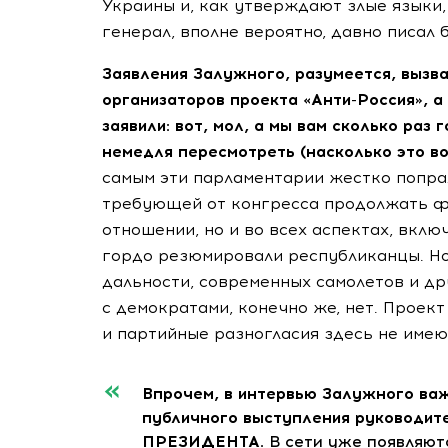
Украины и, как утверждают злые языки
генерал, вполне вероятно, давно писал 
Заявления Залужного, разумеется, вызв
организаторов проекта
«Анти-Россия»
, 
заявили: вот, мол, а мы вам сколько раз
немедля пересмотреть (насколько это 
самым эти парламентарии жестко попра
требующей от конгресса продолжать ф
отношении, но и во всех аспектах, вклю
гордо резюмировали республиканцы. Но
дальности, современных самолетов и д
с демократами, конечно же, нет. Проек
и партийные разногласия здесь не имею
Впрочем, в интервью Залужного важ
публичного выступления руковод
ПРЕЗИДЕНТА.
В сети уже появляют