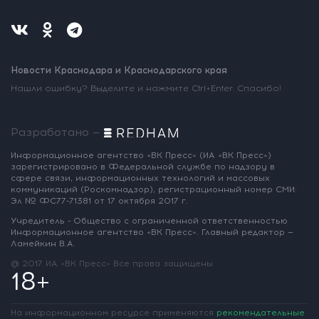
Новости Краснодара и Краснодарского края
Нашли ошибку? Выделите и нажмите Ctrl+Enter. Спасибо!
Разработано —
Информационное агентство «ВК Пресс»
(ИА «ВК Пресс»)
зарегистрировано
в Федеральной службе по надзору
в
сфере связи, информационных
технологий и массовых
коммуникаций
(Роскомнадзор),
регистрационный номер СМИ:
Эл № ФС77-71381
от 17 октября 2017 г.
Учредитель - Общество с ограниченной
ответственностью
Информационное
агентство «ВК Пресс».
Главный редактор —
Ламейкин В.А.
@ 2017 ИА «ВК Пресс»
Все права защищены
18+
На информационном ресурсе применяются
рекомендательные