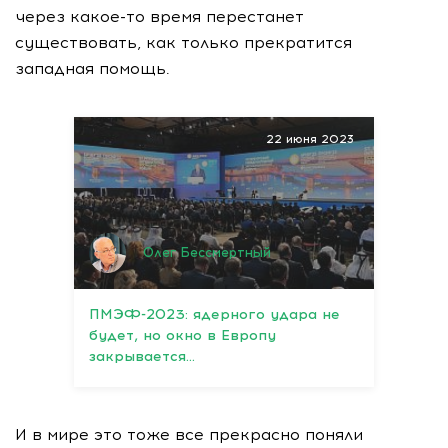
через
какое-то
время перестанет
существовать, как только прекратится
западная помощь.
22 июня 2023
Олег Бессмертный
ПМЭФ-2023: ядерного удара не
будет, но окно в Европу
закрывается…
И в мире это тоже все прекрасно поняли