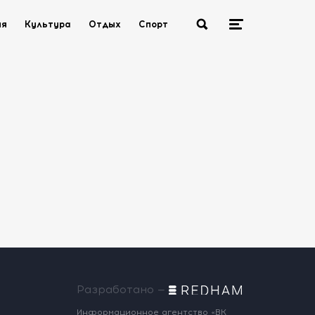
ия
Культура
Отдых
Спорт
Разработано —
Информационное агентство «ВК