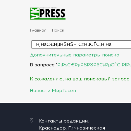
Главная
Поиск
Дополнительные параметры поиска
В запросе "
РјРѕС€РµРЅРЅРёС‡РµСЃС‚РІР
К сожалению, на ваш поисковый запрос 
Новости МирТесен
Контакты редакции:
Краснодар, Гимназическая