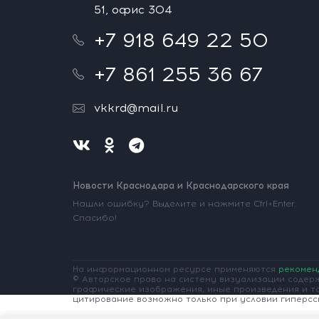
51, офис 304
+7 918 649 22 50
+7 861 255 36 67
vkkrd@mail.ru
Новости Краснодара и Краснодарского края
Нашли ошибку? Выделите и нажмите Ctrl+Enter.
Спасибо!
На информационном ресурсе применяются
рекомен
© Авторское право на систему визуализации содерж
графические изображения, иные произведения и т
цитирование возможно только при условии гиперссы