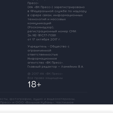
Пресс»
(ИА «ВК Пресс») зарегистрировано
в Федеральной службе по надзору
в сфере связи, информационных
технологий и массовых
коммуникаций
(Роскомнадзор),
регистрационный номер СМИ:
Эл № ФС77-71381
от 17 октября 2017 г.
Учредитель - Общество с
ограниченной
ответственностью
Информационное
агентство «ВК Пресс».
Главный редактор — Ламейкин В.А.
@ 2017 ИА «ВК Пресс»
Все права защищены
18+
ексты, фотографии, аудио и видеоматериалы,
Пресс» и ООО «Вольная Кубань». Частичное