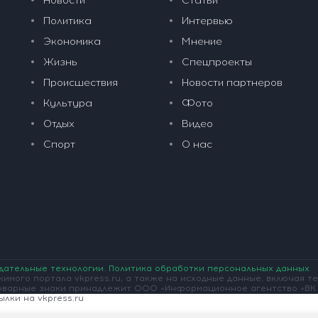
Новости
Статьи
Политика
Интервью
Экономика
Мнение
Жизнь
Спецпроекты
Происшествия
Новости партнеров
Культура
Фото
Отдых
Видео
Спорт
О нас
дательные технологии
.
Политика обработки персональных данных
.
имого портала vkpress.ru, а также на исходные данные, включая т
оварные знаки принадлежит ООО «Информационное агентство «ВК 
лки на vkpress.ru