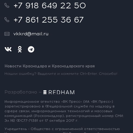
+7 918 649 22 50
+7 861 255 36 67
vkkrd@mail.ru
Новости Краснодара и Краснодарского края
Нашли ошибку? Выделите и нажмите Ctrl+Enter. Спасибо!
Разработано —
Информационное агентство «ВК Пресс»
(ИА «ВК Пресс»)
зарегистрировано
в Федеральной службе по надзору
в
сфере связи, информационных
технологий и массовых
коммуникаций
(Роскомнадзор),
регистрационный номер СМИ:
Эл № ФС77-71381
от 17 октября 2017 г.
Учредитель - Общество с ограниченной
ответственностью