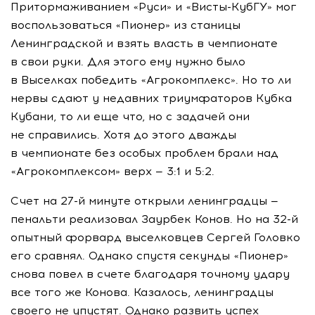
Притормаживанием «Руси» и
«Висты-КубГУ»
мог
воспользоваться «Пионер» из станицы
Ленинградской и взять власть в чемпионате
в свои руки. Для этого ему нужно было
в Выселках победить «Агрокомплекс». Но то ли
нервы сдают у недавних триумфаторов Кубка
Кубани, то ли еще что, но с задачей они
не справились. Хотя до этого дважды
в чемпионате без особых проблем брали над
«Агрокомплексом» верх — 3:1 и 5:2.
Счет на
27-й
минуте открыли ленинградцы —
пенальти реализовал Заурбек Конов. Но на
32-й
опытный форвард выселковцев Сергей Головко
его сравнял. Однако спустя секунды «Пионер»
снова повел в счете благодаря точному удару
все того же Конова. Казалось, ленинградцы
своего не упустят. Однако развить успех