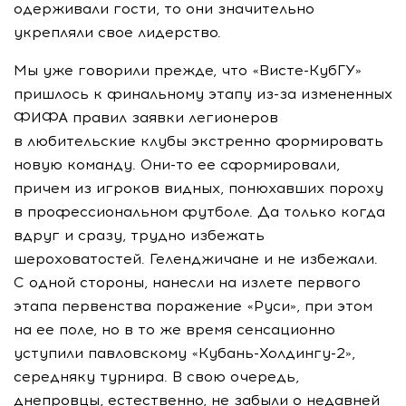
одерживали гости, то они значительно
укрепляли свое лидерство.
Мы уже говорили прежде, что
«Висте-КубГУ»
пришлось к финальному этапу
из-за
измененных
ФИФА правил заявки легионеров
в любительские клубы экстренно формировать
новую команду.
Они-то
ее сформировали,
причем из игроков видных, понюхавших пороху
в профессиональном футболе. Да только когда
вдруг и сразу, трудно избежать
шероховатостей. Геленджичане и не избежали.
С одной стороны, нанесли на излете первого
этапа первенства поражение «Руси», при этом
на ее поле, но в то же время сенсационно
уступили павловскому
«Кубань-Холдингу-2»
,
середняку турнира. В свою очередь,
днепровцы, естественно, не забыли о недавней