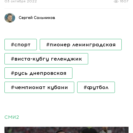
03 октября 2022
1607
Сергей Сальников
#спорт
#пионер ленинградская
#виста-кубгу геленджик
#русь днепровская
#чемпионат кубани
#футбол
СМИ2