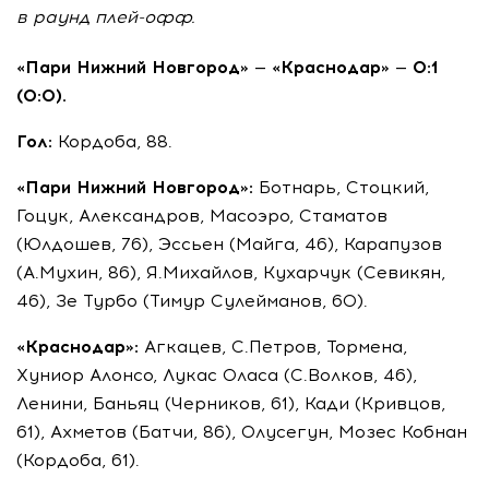
в раунд плей-офф.
«Пари Нижний Новгород» — «Краснодар» — 0:1
(0:0).
Гол:
Кордоба, 88.
«Пари Нижний Новгород»:
Ботнарь, Стоцкий,
Гоцук, Александров, Масоэро, Стаматов
(Юлдошев, 76), Эссьен (Майга, 46), Карапузов
(А.Мухин, 86), Я.Михайлов, Кухарчук (Севикян,
46), Зе Турбо (Тимур Сулейманов, 60).
«Краснодар»:
Агкацев, С.Петров, Тормена,
Хуниор Алонсо, Лукас Оласа (С.Волков, 46),
Ленини, Баньяц (Черников, 61), Кади (Кривцов,
61), Ахметов (Батчи, 86), Олусегун, Мозес Кобнан
(Кордоба, 61).