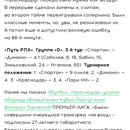
В перерыве сделали замены и, считаю,
во втором тайме переигрывали соперника. Были
классные моменты, но, увы, не реализовали их.
А потом еще и допустили роковую ошибку
на
88-й
минуте…
«Путь РПЛ». Группа «D».
3-й
тур:
«Спартак» —
«Динамо» — 4:1 (Соболев, 6, 18, Бабич, 15,
Зиньковский, 24 — Нгамале, 65).
Турнирное
положение:
1. «Спартак» — 9 очков. 2. «Динамо» —
4. 3. «Краснодар» — 3. 4. «Пари НН» — 2.
Ранее мы писали:
Футбол: «Краснодар» усилил
оборону обладателем Кубка Португалии
Витором Торменой!
ПРЕМЬЕР-ЛИГА. «Быки»
совершили очередной трансфер «на вход» –
подписали 27-летнего габаритного
бразильского центрального защитника Витора