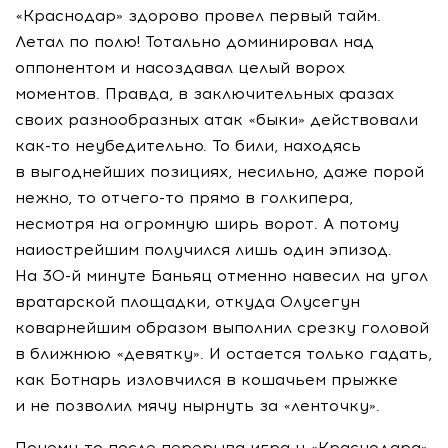
«Краснодар» здорово провел первый тайм.
Летал по полю! Тотально доминировал над
оппонентом и насоздавал целый ворох
моментов. Правда, в заключительных фазах
своих разнообразных атак «быки» действовали
как-то
неубедительно. То били, находясь
в выгоднейших позициях, несильно, даже порой
нежно, то
отчего-то
прямо в голкипера,
несмотря на огромную ширь ворот. А потому
наиострейшим получился лишь один эпизод.
На
30-й
минуте Баньяц отменно навесил на угол
вратарской площадки, откуда Олусегун
коварнейшим образом выполнил срезку головой
в ближнюю «девятку». И остается только гадать,
как Ботнарь изловчился в кошачьем прыжке
и не позволил мячу нырнуть за «ленточку».
Почему-то
после перерыва игра у «Краснодара»