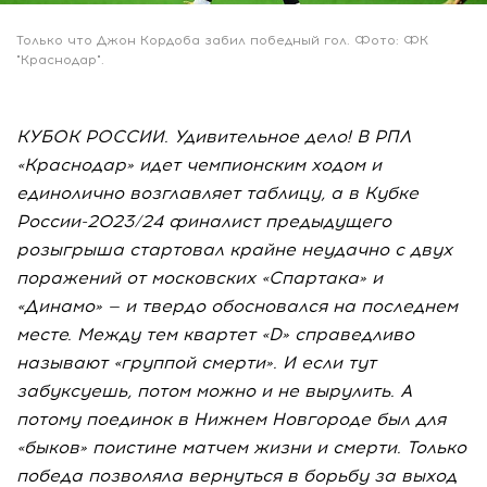
Только что Джон Кордоба забил победный гол. Фото: ФК
"Краснодар".
КУБОК РОССИИ. Удивительное дело! В РПЛ
«Краснодар» идет чемпионским ходом и
единолично возглавляет таблицу, а в Кубке
России-2023/24 финалист предыдущего
розыгрыша стартовал крайне неудачно с двух
поражений от московских «Спартака» и
«Динамо» — и твердо обосновался на последнем
месте. Между тем квартет «D» справедливо
называют «группой смерти». И если тут
забуксуешь, потом можно и не вырулить. А
потому поединок в Нижнем Новгороде был для
«быков» поистине матчем жизни и смерти. Только
победа позволяла вернуться в борьбу за выход