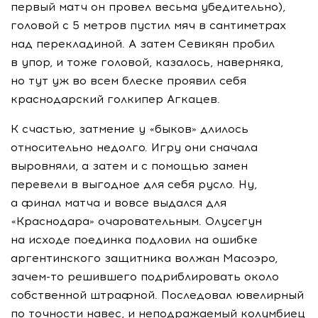
первый матч он провел весьма убедительно),
головой с 5 метров пустил мяч в сантиметрах
над перекладиной. А затем Севикян пробил
в упор, и тоже головой, казалось, наверняка,
но тут уж во всем блеске проявил себя
краснодарский голкипер Агкацев.
К счастью, затмение у «быков» длилось
относительно недолго. Игру они сначала
выровняли, а затем и с помощью замен
перевели в выгодное для себя русло. Ну,
а финал матча и вовсе выдался для
«Краснодара» очаровательным. Олусегун
на исходе поединка подловил на ошибке
аргентинского защитника волжан Масоэро,
зачем-то
решившего подриблировать около
собственной штрафной. Последовал ювелирный
по точности навес, и неподражаемый колумбиец