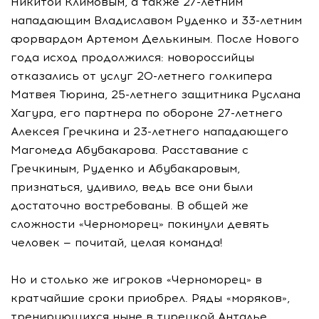
Никитой Климовым, а также 27-летним
нападающим Владиславом Руденко и 33-летним
форвардом Артемом Делькиным. После Нового
года исход продолжился: новороссийцы
отказались от услуг 20-летнего голкипера
Матвея Тюрина, 25-летнего защитника Руслана
Хагура, его партнера по обороне 27-летнего
Алексея Гречкина и 23-летнего нападающего
Магомеда Абубакарова. Расставание с
Гречкиным, Руденко и Абубакаровым,
признаться, удивило, ведь все они были
достаточно востребованы. В общей же
сложности «Черноморец» покинули девять
человек — почитай, целая команда!
Но и столько же игроков «Черноморец» в
кратчайшие сроки приобрел. Ряды «моряков»,
тренирующихся ныне в турецкой Анталье,