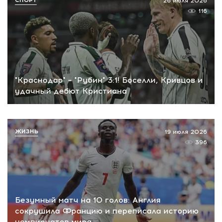
СПОРТ
26 июля 2026
116
"Краснодар" – "Рубин" 3:1! Боселли, Кривцов и
удачный дебют Кристиана
ЖИЗНЬ
19 июля 2026
396
Безумный матч на 10 голов: Англия
сокрушила Францию и переписала историю
чемпионатов мира