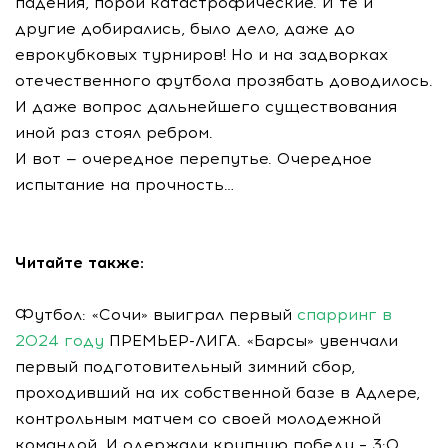
падения, порой катастрофические. И те и
другие добирались, было дело, даже до
еврокубковых турниров! Но и на задворках
отечественного футбола прозябать доводилось.
И даже вопрос дальнейшего существования
иной раз стоял ребром.
И вот — очередное перепутье. Очередное
испытание на прочность…
Читайте также:
Футбол: «Сочи» выиграл первый
спарринг в
2024 году
ПРЕМЬЕР-ЛИГА. «Барсы» увенчали
первый подготовительный зимний сбор,
проходивший на их собственной базе в Адлере,
контрольным матчем со своей молодежной
командой. И одержали крупную победу – 3:0.