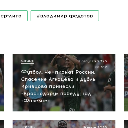
ер-лига
#владимир федотов
СПОРТ
3 августа 2026
162
Футбол. Чемпионат России.
Спасение Агкацева и дубль
Кривцова принесли
«Краснодару» победу над
«Факелом»
ЖИЗНЬ
19 июля 2026