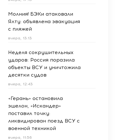
Молния! БЭКи атаковали
Ялту: объявлена эвакуация
с пляжей
вчера, 13:13
Неделя сокрушительных
ударов: Россия поразила
объекты ВСУ и уничтожила
десятки судов
вчера, 12:43
«Герань» остановила
эшелон, «Искандер»
поставил точку:
ликвидирован поезд ВСУ с
военной техникой
вчера, 11:56