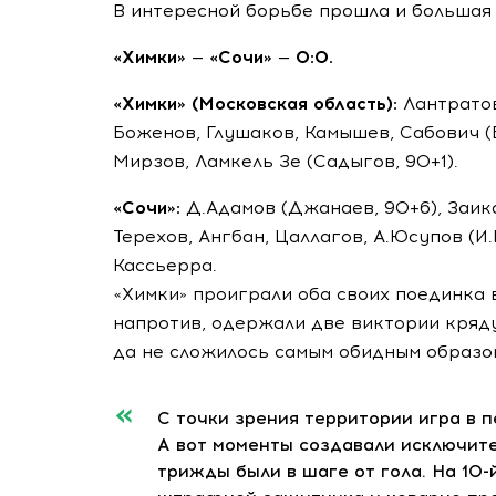
В интересной борьбе прошла и большая 
«Химки» — «Сочи» — 0:0.
«Химки» (Московская область):
Лантратов,
Боженов, Глушаков, Камышев, Сабович (Б
Мирзов, Ламкель Зе (Садыгов, 90+1).
«Сочи»:
Д.Адамов (Джанаев, 90+6), Заика
Терехов, Ангбан, Цаллагов, А.Юсупов (И.
Кассьерра.
«Химки» проиграли оба своих поединка 
напротив, одержали две виктории кряду
да не сложилось самым обидным образо
С точки зрения территории игра в 
А вот моменты создавали исключите
трижды были в шаге от гола. На
10-