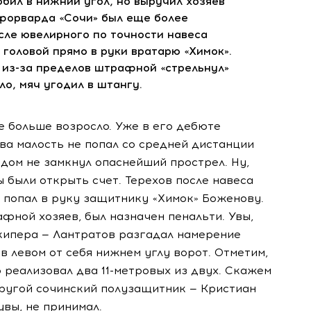
ил в нижний угол, но выручил хозяев
форварда «Сочи» был еще более
сле ювелирного по точности навеса
 головой прямо в руки вратарю «Химок».
о
из-за
пределов штрафной «стрельнул»
о, мяч угодил в штангу.
е больше возросло. Уже в его дебюте
ва малость не попал со средней дистанции
удом не замкнул опаснейший прострел. Ну,
 были открыть счет. Терехов после навеса
т попал в руку защитнику «Химок» Боженову.
афной хозяев, был назначен пенальти. Увы,
кипера — Лантратов разгадал намерение
 в левом от себя нижнем углу ворот. Отметим,
о реализовал два
11-метровых
из двух. Скажем
 другой сочинский полузащитник — Кристиан
увы, не принимал.