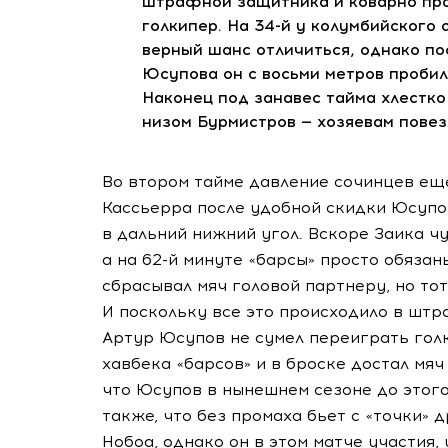
штрафной защитника и коварно проб
голкипер. На
34-й
у колумбийского 
верный шанс отличиться, однако по
Юсупова он с восьми метров пробил
Наконец под занавес тайма хлестк
низом Бурмистров — хозяевам повезл
Во втором тайме давление сочинцев ещ
Кассьерра после удобной скидки Юсупо
в дальний нижний угол. Вскоре Заика ч
а на
62-й
минуте «барсы» просто обязаны
сбрасывал мяч головой партнеру, но то
И поскольку все это происходило в штр
Артур Юсупов не сумел переиграть гол
хавбека «барсов» и в броске достал мяч
что Юсупов в нынешнем сезоне до этог
также, что без промаха бьет с «точки»
Нобоа, однако он в этом матче участия, 