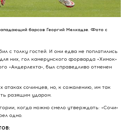
я нападающий барсов Георгий Мелкадзе. Фото с
ил с толку гостей. И они едва не поплатились
 для них, гол камерунского форварда «Химок»
ого «Андерлехта», был справедливо отменен
 атаках сочинцев, но, к сожалению, им так
ать разящим ударом.
егории, когда можно смело утверждать: «Сочи»
рел одно.
ТОВ: