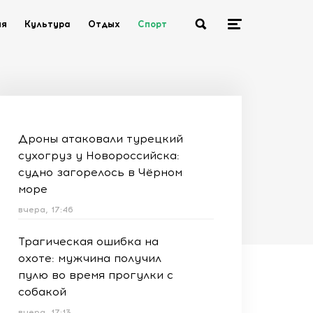
ия
Культура
Отдых
Спорт
Дроны атаковали турецкий
сухогруз у Новороссийска:
судно загорелось в Чёрном
море
вчера, 17:46
Трагическая ошибка на
охоте: мужчина получил
пулю во время прогулки с
собакой
вчера, 17:13