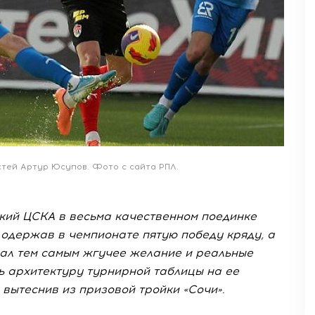
стей Артур Юсупов. Фото с сайта РПЛ.
ский ЦСКА в весьма качественном поединке
 одержав в чемпионате пятую победу кряду, а
зал тем самым жгучее желание и реальные
ь архитектуру турнирной таблицы на ее
 вытеснив из призовой тройки «Сочи».