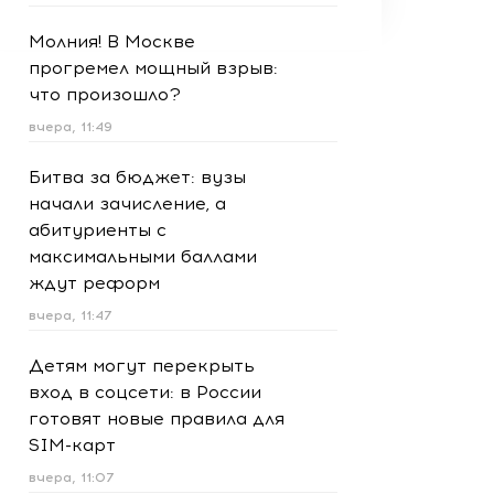
Молния! В Москве
прогремел мощный взрыв:
что произошло?
вчера, 11:49
Битва за бюджет: вузы
начали зачисление, а
абитуриенты с
максимальными баллами
ждут реформ
вчера, 11:47
Детям могут перекрыть
вход в соцсети: в России
готовят новые правила для
SIM-карт
вчера, 11:07