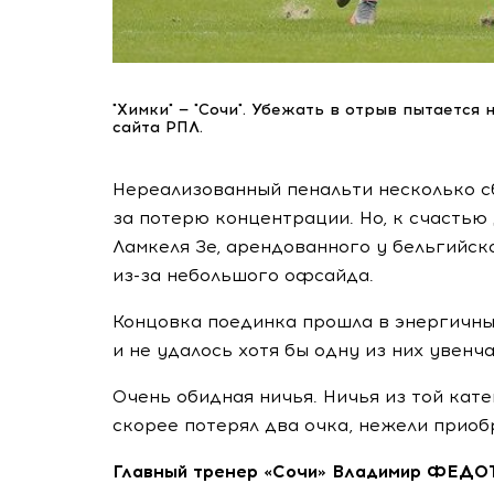
"Химки" — "Сочи". Убежать в отрыв пытаетс
сайта РПЛ.
Нереализованный пенальти несколько сб
за потерю концентрации. Но, к счастью
Ламкеля Зе, арендованного у бельгийск
из-за
небольшого офсайда.
Концовка поединка прошла в энергичных
и не удалось хотя бы одну из них увенч
Очень обидная ничья. Ничья из той кат
скорее потерял два очка, нежели приоб
Главный тренер «Сочи» Владимир ФЕДО