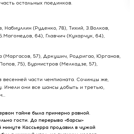
часть остальных поединков.
 Набиуллин (Руденко, 78), Тихий, З.Волков,
.Магомедов, 64), Главчич (Кухарчук, 64),
 (Маргасов, 57), Дркушич, Родригао, Юрганов,
Попов, 75), Бурмистров (Мелкадзе, 57),
в весенней части чемпионата. Сочинцы же,
. Имели они все шансы добыть и третью,
м…
первом тайме была примерно равной.
льно гости. До перерыва «барсы»
й
минуте Кассьерра продавил в чужой