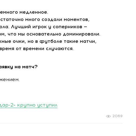
немного медленное.
достаточно много создали моментов,
гола. Лучший игрок у соперников —
ом, что мы основательно доминировали.
жные очки, но в футболе такие матчи,
 время от времени случаются.
аявку на матч?
жением.
дар-2» крупно уступил
2069