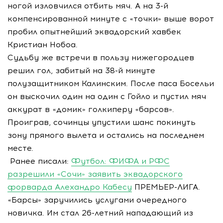
ногой изловчился отбить мяч. А на 3-й
компенсированной минуте с «точки» выше ворот
пробил опытнейший эквадорский хавбек
Кристиан Нобоа.
Судьбу же встречи в пользу нижегородцев
решил гол, забитый на 38-й минуте
полузащитником Калинским. После паса Босельи
он выскочил один на один с Гойло и пустил мяч
аккурат в «домик» голкиперу «барсов».
Проиграв, сочинцы упустили шанс покинуть
зону прямого вылета и остались на последнем
месте.
Ранее писали:
Футбол: ФИФА и РФС
разрешили «Сочи» заявить эквадорского
форварда Алехандро Кабесу
ПРЕМЬЕР-ЛИГА.
«Барсы» заручились услугами очередного
новичка. Им стал 26-летний нападающий из