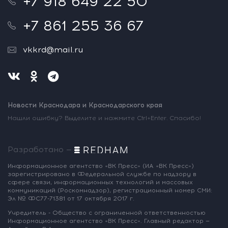
+7 918 649 22 50
+7 861 255 36 67
vkkrd@mail.ru
Новости Краснодара и Краснодарского края
Нашли ошибку? Выделите и нажмите Ctrl+Enter. Спасибо!
Разработано —
Информационное агентство «ВК Пресс»
(ИА «ВК Пресс»)
зарегистрировано
в Федеральной службе по надзору
в
сфере связи, информационных
технологий и массовых
коммуникаций
(Роскомнадзор),
регистрационный номер СМИ:
Эл № ФС77-71381
от 17 октября 2017 г.
Учредитель - Общество с ограниченной
ответственностью
Информационное
агентство «ВК Пресс».
Главный редактор —