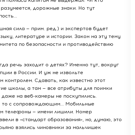
тя полчаса капитан не выдержал: «И кто
, разумеется, дорожные знаки. Но тут
ость...
шная сила — прим. ред.) и экспертов будет
ыку, литературе и истории. Закон на эту тему
митета по безопасности и противодействию
гда речь заходит о детях? Именно тут, вокруг
пции в России. И уж не извольте
м контролем. Сдавать, как известно этот
ие школы, а там — все атрибуты для поимки
 даже на веб-камеры не поскупились.
и то с сопровождающим... Мобильные
ам телефоны — имени лишили. Номер
ввели в «стандарт образования», но, думаю, это
 рьяно взялись чиновники за мальчишек