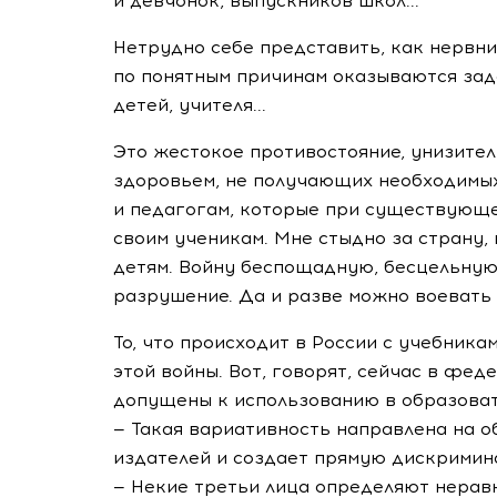
и девчонок, выпускников школ...
Нетрудно себе представить, как нервни
по понятным причинам оказываются зад
детей, учителя...
Это жестокое противостояние, унизите
здоровьем, не получающих необходимых
и педагогам, которые при существующе
своим ученикам. Мне стыдно за страну,
детям. Войну беспощадную, бесцельную 
разрушение. Да и разве можно воевать с
То, что происходит в России с учебника
этой войны. Вот, говорят, сейчас в фе
допущены к использованию в образоват
— Такая вариативность направлена на 
издателей и создает прямую дискримин
— Некие третьи лица определяют нерав