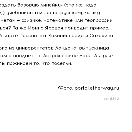
создать базовую линейку» (это же надо
.) учебников только по русскому языку
дметам — физике, математике или географии
ься? Та же Ирина Яровая приводит пример,
 карте России нет Калининграда и Сахалина...
ого из университетов Лондона, выпускница
олга впадает... в Астраханское море. А я уже
ы пожинаем то, что посеяли.
Фото: portal.etherway.ru
5862