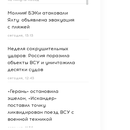
Молния! БЭКи атаковали
Ялту: объявлена эвакуация
с пляжей
сегодня, 13:13
Неделя сокрушительных
ударов: Россия поразила
объекты ВСУ и уничтожила
десятки судов
сегодня, 12:43
«Герань» остановила
эшелон, «Искандер»
поставил точку:
ликвидирован поезд ВСУ с
военной техникой
сегодня, 11:56