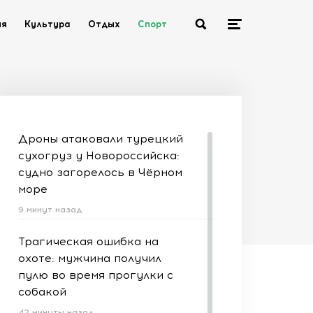
ия
Культура
Отдых
Спорт
Дроны атаковали турецкий
сухогруз у Новороссийска:
судно загорелось в Чёрном
море
9 минут назад
Трагическая ошибка на
охоте: мужчина получил
пулю во время прогулки с
собакой
42 минуты назад