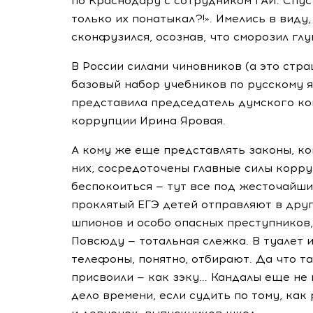
по Краснодару с сотрудником ГАИ. Спус
только их понатыкал?!». Имелись в виду
сконфузился, осознав, что сморозил глуп
В России силами чиновников (а это стра
базовый набор учебников по русскому яз
представила председатель думского ко
коррупции Ирина Яровая.
А кому же еще представлять законы, ко
них, сосредоточены главные силы корру
беспокоиться — тут все под жесточайши
проклятый ЕГЭ детей отправляют в друг
шпионов и особо опасных преступников,
Повсюду — тотальная слежка. В туалет 
телефоны, понятно, отбирают. Да что т
присвоили — как зэку... Кандалы еще не 
дело времени, если судить по тому, как