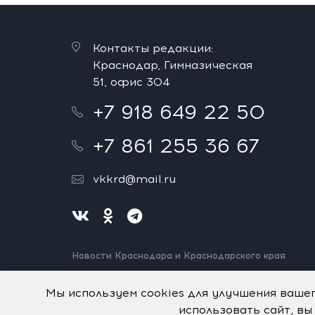
Контакты редакции:
Краснодар, Гимназическая
51, офис 304
+7 918 649 22 50
+7 861 255 36 67
vkkrd@mail.ru
Новости Краснодара и Краснодарского края
Нашли ошибку? Выделите и нажмите Ctrl+Enter.
Спасибо!
Мы используем cookies для улучшения ваше
использовать сайт, вы