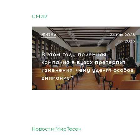
СМИ2
ЖИЗНЬ
24 мая 2023
2036
В этом году приемная
компания в вузах претерпит
изменения: чему уделят особое
внимание?
Новости МирТесен