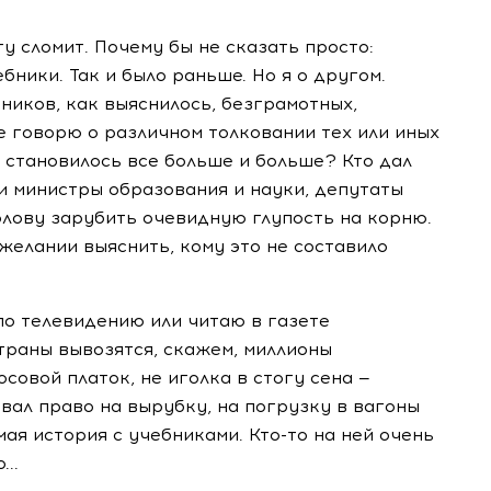
гу сломит. Почему бы не сказать просто:
ники. Так и было раньше. Но я о другом.
ников, как выяснилось, безграмотных,
е говорю о различном толковании тех или иных
х становилось все больше и больше? Кто дал
ли министры образования и науки, депутаты
олову зарубить очевидную глупость на корню.
желании выяснить, кому это не составило
 по телевидению или читаю в газете
траны вывозятся, скажем, миллионы
осовой платок, не иголка в стогу сена —
авал право на вырубку, на погрузку в вагоны
амая история с учебниками. Кто-то на ней очень
..