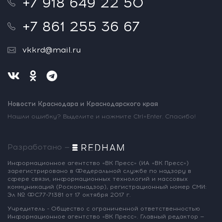
+7 918 649 22 50
+7 861 255 36 67
vkkrd@mail.ru
Новости Краснодара и Краснодарского края
Нашли ошибку? Выделите и нажмите Ctrl+Enter. Спасибо!
Разработано —
Информационное агентство «ВК Пресс»
(ИА «ВК Пресс»)
зарегистрировано
в Федеральной службе по надзору
в
сфере связи, информационных
технологий и массовых
коммуникаций
(Роскомнадзор),
регистрационный номер СМИ:
Эл № ФС77-71381
от 17 октября 2017 г.
Учредитель - Общество с ограниченной
ответственностью
Информационное
агентство «ВК Пресс».
Главный редактор —