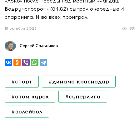
«Локо» после победы над местным «Чагдаш
Бодрумспосром» (84:82) сыграл очередные 4
спарринга. И во всех проиграл.
18 октября 2023
1331
Сергей Сальников
#спорт
#динамо краснодар
#атом курск
#суперлига
#волейбол