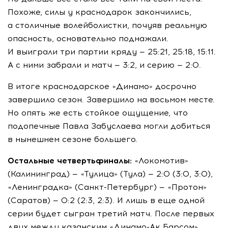
Похоже, силы у краснодарок закончились,
а столичные волейболистки, почуяв реальную
опасность, основательно поднажали.
И выиграли три партии кряду — 25:21, 25:18, 15:11.
А с ними забрали и матч — 3:2, и серию — 2:0.
В итоге краснодарское «Динамо» досрочно
завершило сезон. Завершило на восьмом месте.
Но опять же есть стойкое ощущение, что
подопечные Павла Забуслаева могли добиться
в нынешнем сезоне большего.
Остальные четвертьфиналы:
«Локомотив»
(Калининград) — «Тулица» (Тула) — 2:0 (3:0, 3:0),
«Ленинградка» (
Санкт-Петербург
) — «Протон»
(Саратов) — 0:2 (2:3, 2:3). И лишь в еще одной
серии будет сыгран третий матч. После первых
двух между казанским
«Динамо-Ак
Барсом»