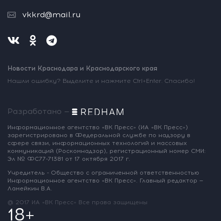
vkkrd@mail.ru
Новости Краснодара и Краснодарского края
Нашли ошибку? Выделите и нажмите Ctrl+Enter. Спасибо!
Разработано —
Информационное агентство «ВК Пресс»
(ИА «ВК Пресс»)
зарегистрировано
в Федеральной службе по надзору
в
сфере связи, информационных
технологий и массовых
коммуникаций
(Роскомнадзор),
регистрационный номер СМИ:
Эл № ФС77-71381
от 17 октября 2017 г.
Учредитель - Общество с ограниченной
ответственностью
Информационное
агентство «ВК Пресс».
Главный редактор —
Ламейкин В.А.
@ 2017 ИА «ВК Пресс»
Все права защищены
18+