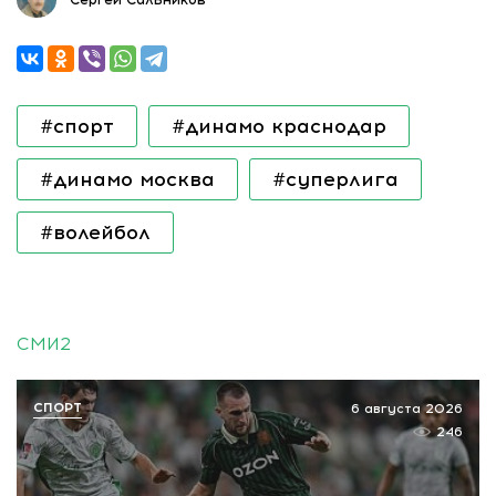
#спорт
#динамо краснодар
#динамо москва
#суперлига
#волейбол
СМИ2
СПОРТ
6 августа 2026
246