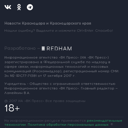
Новости Краснодара и Краснодарского края
Нашли ошибку? Выделите и нажмите Ctrl+Enter. Спасибо!
Разработано —
Информационное агентство «ВК Пресс»
(ИА «ВК Пресс»)
зарегистрировано
в Федеральной службе по надзору
в
сфере связи, информационных
технологий и массовых
коммуникаций
(Роскомнадзор),
регистрационный номер СМИ:
Эл № ФС77-71381
от 17 октября 2017 г.
Учредитель - Общество с ограниченной
ответственностью
Информационное
агентство «ВК Пресс».
Главный редактор —
Ламейкин В.А.
@ 2017 ИА «ВК Пресс»
Все права защищены
18+
На информационном ресурсе применяются
рекомендательные
технологии
.
Политика обработки персональных данных
.
©