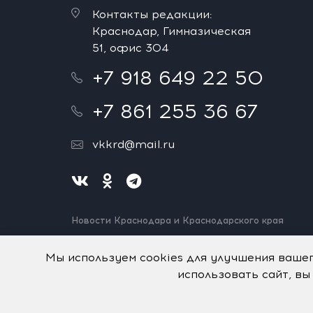
Контакты редакции:
Краснодар, Гимназическая
51, офис 304
+7 918 649 22 50
+7 861 255 36 67
vkkrd@mail.ru
Новости Краснодара и Краснодарского края
Нашли ошибку? Выделите и нажмите Ctrl+Enter.
Спасибо!
Мы используем cookies для улучшения ваше
использовать сайт, вы
На информационном ресурсе применяются
рекомен
© Авторское право на систему визуализации содерж