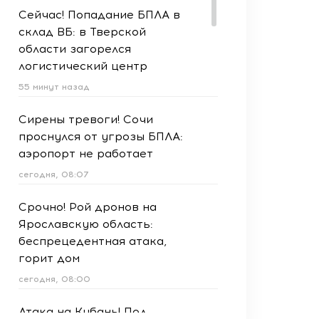
Сейчас! Попадание БПЛА в
склад ВБ: в Тверской
области загорелся
логистический центр
55 минут назад
Сирены тревоги! Сочи
проснулся от угрозы БПЛА:
аэропорт не работает
сегодня, 08:07
Срочно! Рой дронов на
Ярославскую область:
беспрецедентная атака,
горит дом
сегодня, 08:00
Атака на Кубань! Под