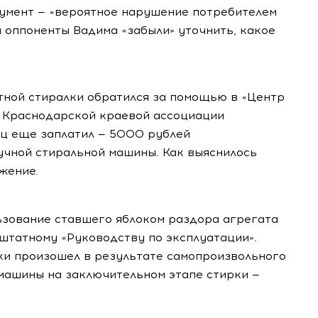
гумент — «вероятное нарушение потребителем
м оппоненты Вадима «забыли» уточнить, какое
тной стиралки обратился за помощью в «Центр
г Краснодарской краевой ассоциации
ец еще заплатил — 5000 рублей
учной стиральной машины. Как выяснилось
жение.
ьзование ставшего яблоком раздора агрегата
штатному «Руководству по эксплуатации».
ки произошел в результате самопроизвольного
машины на заключительном этапе стирки —