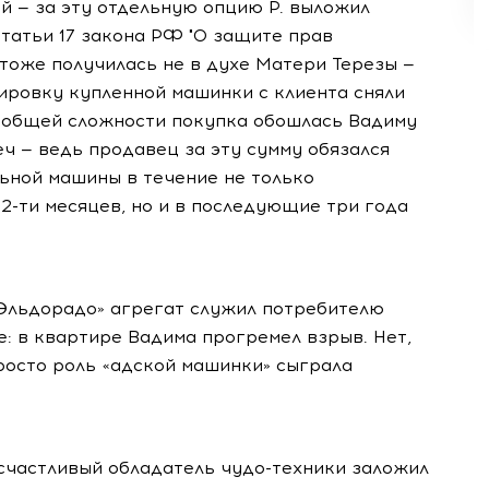
ый — за эту отдельную опцию Р. выложил
статьи 17 закона РФ "О защите прав
 тоже получилась не в духе Матери Терезы —
тировку купленной машинки с клиента сняли
в общей сложности покупка обошлась Вадиму
веч — ведь продавец за эту сумму обязался
ьной машины в течение не только
-ти месяцев, но и в последующие три года
«Эльдорадо» агрегат служил потребителю
е: в квартире Вадима прогремел взрыв. Нет,
росто роль «адской машинки» сыграла
 счастливый обладатель чудо-техники заложил