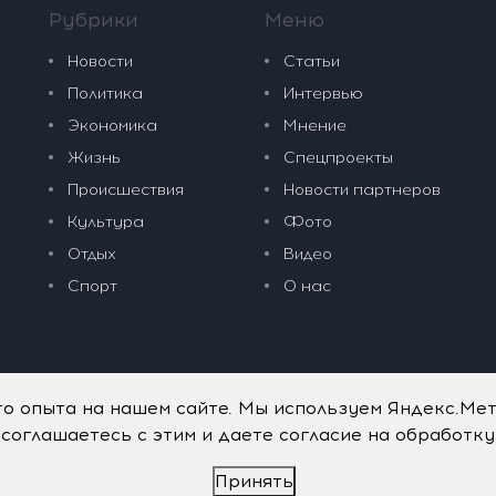
Рубрики
Меню
Новости
Статьи
Политика
Интервью
Экономика
Мнение
Жизнь
Спецпроекты
Происшествия
Новости партнеров
Культура
Фото
Отдых
Видео
Спорт
О нас
го опыта на нашем сайте. Мы используем Яндекс.Ме
 соглашаетесь с этим и даете согласие на обработк
Принять
дательные технологии
.
Политика обработки персональных данных
.
имого портала vkpress.ru, а также на исходные данные, включая т