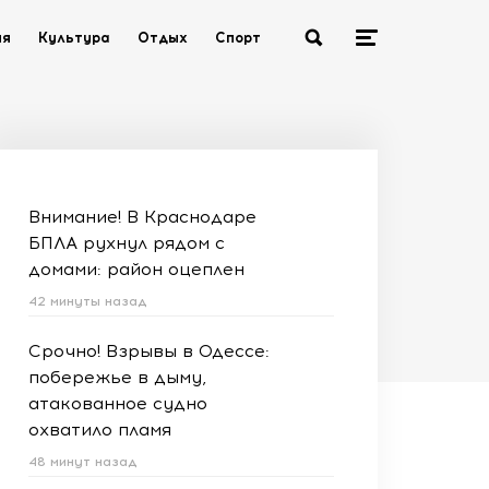
ия
Культура
Отдых
Спорт
Внимание! В Краснодаре
БПЛА рухнул рядом с
домами: район оцеплен
42 минуты назад
Срочно! Взрывы в Одессе:
побережье в дыму,
атакованное судно
охватило пламя
48 минут назад