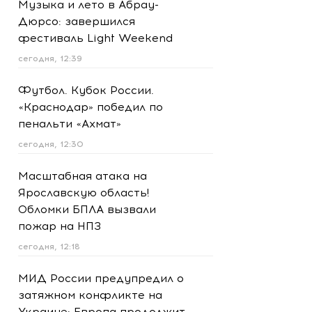
Музыка и лето в Абрау-
Дюрсо: завершился
фестиваль Light Weekend
сегодня, 12:39
Футбол. Кубок России.
«Краснодар» победил по
пенальти «Ахмат»
сегодня, 12:30
Масштабная атака на
Ярославскую область!
Обломки БПЛА вызвали
пожар на НПЗ
сегодня, 12:18
МИД России предупредил о
затяжном конфликте на
Украине: Европа продолжит