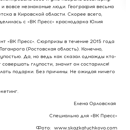
к и вовсе незнакомые люди. География весьма
тска в Кировской области. Скорее всего,
делилась с «ВК Пресс» краснодарка Юлия
нт «ВК Пресс». Сюрпризы в течение 2015 года
аганрога (Ростовская область). Конечно,
упостью. Да, но ведь как сказал однажды кто-
т совершать глупости, значит он состарился!
елать подарки. Без причины. Не ожидая ничего
кетинг.
Елена Орловская
Специально для «ВК Пресс»
Фото: www.skazkatuchkovo.com