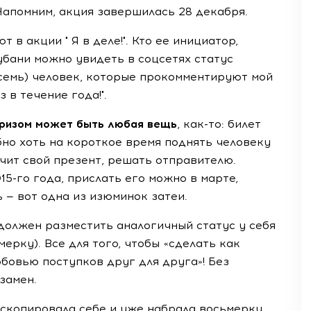
Напомним, акция завершилась 28 декабря.
 в акции " Я в деле!". Кто ее инициатор,
убани можно увидеть в соцсетях статус
осемь) человек, которые прокомментируют мой
з в течение года!".
ризом может быть любая вещь
, как-то: билет
обно хоть на короткое время поднять человеку
чит свой презент, решать отправителю.
5-го года, прислать его можно в марте,
ь — вот одна из изюминок затеи.
 должен разместить аналогичный статус у себя
ерку). Все для того, чтобы «сделать как
бовью поступков друг для друга»! Без
замен.
 скопировала себе и уже набрала восьмерку.