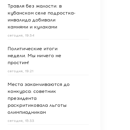
Травля без жалости: в
кубанском селе подростка-
инвалида добивали
камнями и кулаками
сегодня, 19:34
Политические итоги
недели. Мы ничего не
простим!
сегодня, 19:21
Места заканчиваются до
конкурса: советник
президента
раскритиковала льготы
олимпиадникам
сегодня, 15:33