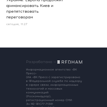
финансировать Киев и
препятствовать
переговорам
сегодня, 11:27
Разработано —
Информационное агентство «ВК
Пресс»
(ИА «ВК Пресс») зарегистрировано
в Федеральной службе по надзору
в сфере связи, информационных
технологий и массовых
коммуникаций
(Роскомнадзор),
регистрационный номер СМИ:
Эл № ФС77-71381