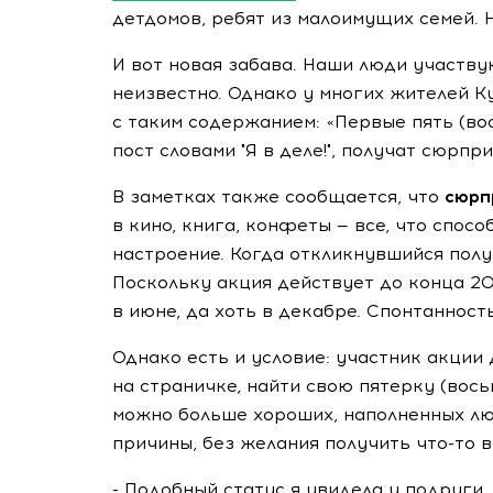
детдомов, ребят из малоимущих семей. 
И вот новая забава. Наши люди участвуют
неизвестно. Однако у многих жителей К
с таким содержанием: «Первые пять (в
пост словами "Я в деле!", получат сюрпри
В заметках также сообщается, что
сюрп
в кино, книга, конфеты — все, что спос
настроение. Когда откликнувшийся полу
Поскольку акция действует до конца 201
в июне, да хоть в декабре. Спонтанност
Однако есть и условие: участник акции
на страничке, найти свою пятерку (восьм
можно больше хороших, наполненных лю
причины, без желания получить что-то в
- Подобный статус я увидела у подруги,