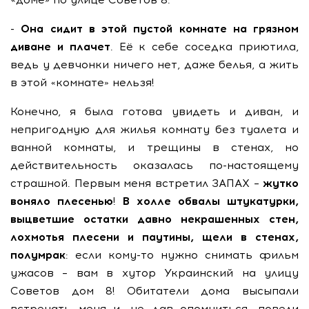
-
Она сидит в этой пустой комнате на грязном
диване и плачет
. Её к себе соседка приютила,
ведь у девчонки ничего нет, даже белья, а жить
в этой «комнате» нельзя!
Конечно, я была готова увидеть и диван, и
непригодную для жилья комнату без туалета и
ванной комнаты, и трещины в стенах, но
действительность оказалась по-настоящему
страшной. Первым меня встретил ЗАПАХ –
жутко
воняло плесенью
!
В холле обвалы штукатурки,
выцветшие остатки давно некрашенных стен,
лохмотья плесени и паутины, щели в стенах,
полумрак
: если кому-то нужно снимать фильм
ужасов – вам в хутор Украинский на улицу
Советов дом 8! Обитатели дома высыпали
встречать меня и, не дав опомниться, повели