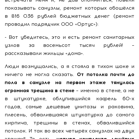
показывать санузлы, ремонт которых обошёлся
в 816 036 рублей бюджетных денег (ремонт
проводил подрядчик ООО «Ортус»):
- Вот убедитесь, это и есть ремонт санитарных
узлов за восемьсот тысяч рублей! –
рассказывали жильцы «дома».
Люди возмущались, а я стояла в тихом шоке и
ничего не могла сказать.
От потолка почти до
пола в санузле на первом этаже тянулась
огромная трещина в стене
– именно в стене, а не
в штукатурке, облупившийся кафель 60-х
годов, самые дешёвые унитазы и раковина,
плесень, обвалившаяся штукатурка до самого
кирпича, трещины в стенах, обвалившийся
потолок. И так во всех четырёх санузлах на двух
этажах!! То есть,
четыре комплекта дешёвых