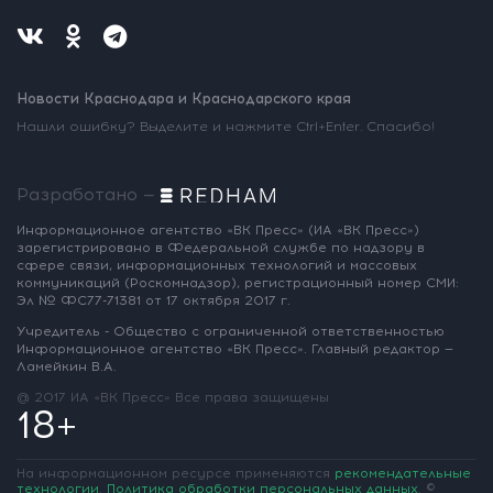
Новости Краснодара и Краснодарского края
Нашли ошибку? Выделите и нажмите Ctrl+Enter. Спасибо!
Разработано —
Информационное агентство «ВК Пресс»
(ИА «ВК Пресс»)
зарегистрировано
в Федеральной службе по надзору
в
сфере связи, информационных
технологий и массовых
коммуникаций
(Роскомнадзор),
регистрационный номер СМИ:
Эл № ФС77-71381
от 17 октября 2017 г.
Учредитель - Общество с ограниченной
ответственностью
Информационное
агентство «ВК Пресс».
Главный редактор —
Ламейкин В.А.
@ 2017 ИА «ВК Пресс»
Все права защищены
18+
На информационном ресурсе применяются
рекомендательные
технологии
.
Политика обработки персональных данных
.
©