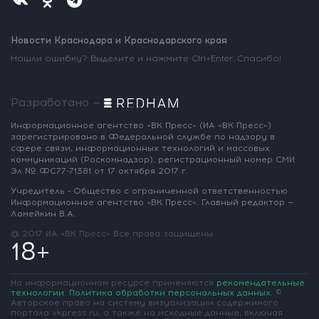
Новости Краснодара и Краснодарского края
Нашли ошибку? Выделите и нажмите Ctrl+Enter. Спасибо!
Разработано —
Информационное агентство «ВК Пресс»
(ИА «ВК Пресс»)
зарегистрировано
в Федеральной службе по надзору
в
сфере связи, информационных
технологий и массовых
коммуникаций
(Роскомнадзор),
регистрационный номер СМИ:
Эл № ФС77-71381
от 17 октября 2017 г.
Учредитель - Общество с ограниченной
ответственностью
Информационное
агентство «ВК Пресс».
Главный редактор —
Ламейкин В.А.
@ 2017 ИА «ВК Пресс»
Все права защищены
18+
На информационном ресурсе применяются
рекомендательные
технологии
.
Политика обработки персональных данных
.
©
Авторское право на систему визуализации содержимого
портала vkpress.ru, а также на исходные данные, включая