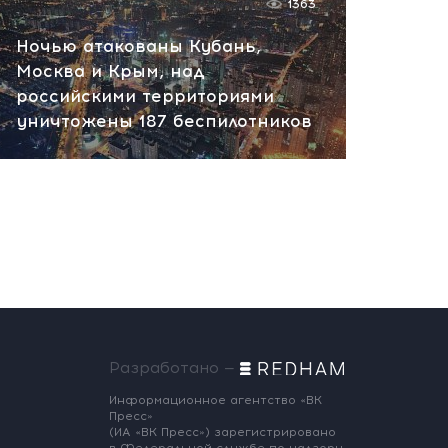
1363
Ночью атакованы Кубань,
Москва и Крым, над
российскими территориями
уничтожены 187 беспилотников
Разработано —
Информационное агентство «ВК
Пресс»
(ИА «ВК Пресс») зарегистрировано