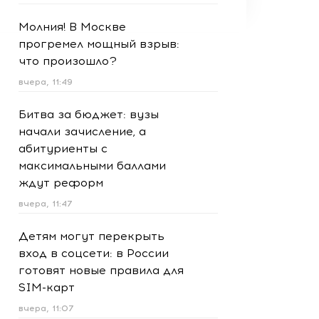
Молния! В Москве
прогремел мощный взрыв:
что произошло?
вчера, 11:49
Битва за бюджет: вузы
начали зачисление, а
абитуриенты с
максимальными баллами
ждут реформ
вчера, 11:47
Детям могут перекрыть
вход в соцсети: в России
готовят новые правила для
SIM-карт
вчера, 11:07