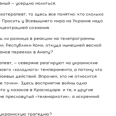
вный — усердно молиться.
хотерапевт, то здесь все понятно: кто сколько
о. Просить у Всевышнего мира на Украине надо
нцентрацией сознания.
ть ли разница в реакции на телепрограммы
им, Республики Коми, откуда нынешней весной
анов переехал в Анапу?
ерапевт, — северяне реагируют на украинские
воего «холодного» темперамента, а потому что
оевых действий. Впрочем, это не относится
 точки». Здесь восприятие войны одно
то у казаков в Краснодаре: и те, и другие
 не пресловутый «теленаркотик», а искренний
 украинскую трагедию?