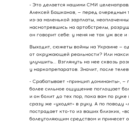
- Это делается нашими СМИ целенаправ
Алексей Башканов, — перед очередным 
из-за маленькой зарплаты, неоплаченны
насмотревшись на артобстрелы, разруш
он говорит себе: у меня не так уж все и 
Выходит, сюжеты войны на Украине — од
от окружающей реальности? Или максим
улучшить... Взглянуть на нее сквозь ро
у наркопрепаратов. Значит, после теле
- Срабатывает «принцип доминанты», — 
более сильное ощущение поглощает боле
и он болит до тех пор, пока вам по рук
сразу же «уходят» в руку. А по поводу «л
пострадает кто-то из ваших близких, «в
болеутоляющим средством и принесет о