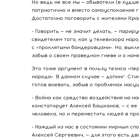
Но ведь не все мы — обыватели (в худш
патриотично и вместо самоуспокоения г
Достаточно поговорить с жителями Крас
- Говорить — не значит делать, — парир
свидетелем того, как у телевизора нар
с «проклятыми бандеровцами». Но, выкл
забыв о своем праведном гневе и о нам
Это тоже аргумент в пользу тезиса «пе
народа». В данном случае — допинг. Ст
готов воевать, забыв о проблемах насу
- Война как средство воздействия на н
констатирует Алексей Башканов, — с е
человека, но и переместить людей в про
- Каждый из нас в состоянии мирным сп
Алексей Сергеевич, — для этого есть дв