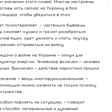
ем значении этого слова). Многие настроены
отовы хоть сейчас на Украину в бой.
нодара, чтобы убедиться в этом.
ует психотерапевт, — частенько бываешь
од сжимает кулаки и грозит разобраться
ючив ящик, идет ужинать и спать, поутру
ерениях отправиться на войну.
редачи о войне на Украине — опиум для
имулятор энергии. Телевизор включен — человек
щных. Выключен — действие наркотика прошло.
аселение — вещь многофункциональная, —
е помощью можно изменить не только психику
странстве...
особом повлиять на ситуацию, — говорит
а способа: материальный и духовный.