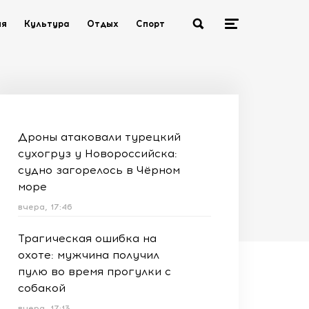
ия
Культура
Отдых
Спорт
Дроны атаковали турецкий
сухогруз у Новороссийска:
судно загорелось в Чёрном
море
вчера, 17:46
Трагическая ошибка на
охоте: мужчина получил
пулю во время прогулки с
собакой
вчера, 17:13