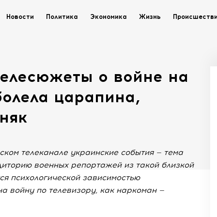
Новости
Политика
Экономика
Жизнь
Происшеств
телесюжеты о войне на
болела царапина,
няк
ском телеканале украинские события — тема
диторию военных репортажей из такой близкой
ся психологической зависимостью
на войну по телевизору, как наркоман —