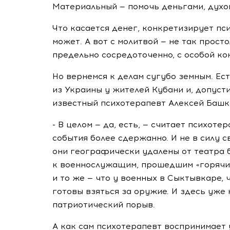
Материальный — помочь деньгами, духо
Что касается денег, конкретизирует пси
может. А вот с молитвой — не так прост
предельно сосредоточенно, с особой ко
Но вернемся к делам сугубо земным. Ес
из Украины у жителей Кубани и, допуст
известный психотерапевт Алексей Башк
- В целом — да, есть, — считает психот
события более сдержанно. И не в силу с
они географически удалены от театра б
к военнослужащим, прошедшим «горячие
и то же — что у военных в Сыктывкаре, ч
готовы взяться за оружие. И здесь уже
патриотический порыв.
А как сам психотерапевт воспринимает