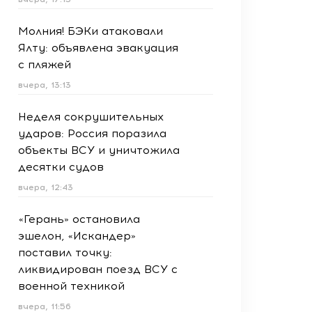
Молния! БЭКи атаковали
Ялту: объявлена эвакуация
с пляжей
вчера, 13:13
Неделя сокрушительных
ударов: Россия поразила
объекты ВСУ и уничтожила
десятки судов
вчера, 12:43
«Герань» остановила
эшелон, «Искандер»
поставил точку:
ликвидирован поезд ВСУ с
военной техникой
вчера, 11:56