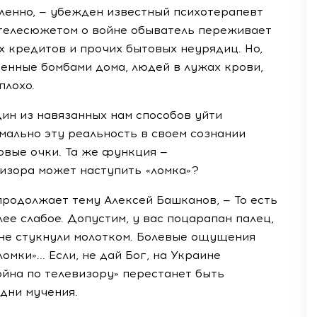
ленно, — убежден известный психотерапевт
телесюжетом о войне обыватель переживает
х кредитов и прочих бытовых неурядиц. Но,
енные бомбами дома, людей в лужах крови,
плохо.
ин из навязанных нам способов уйти
ально эту реальность в своем сознании
зовые очки. Та же функция —
визора может наступить «ломка»?
продолжает тему Алексей Башканов, — То есть
е слабое. Допустим, у вас поцарапан палец,
е не стукнули молотком. Болевые ощущения
омки»... Если, не дай Бог, на Украине
ойна по телевизору» перестанет быть
дни мучения.