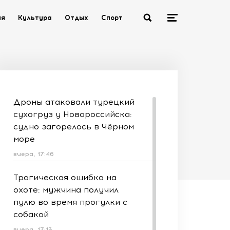
ия
Культура
Отдых
Спорт
Дроны атаковали турецкий
сухогруз у Новороссийска:
судно загорелось в Чёрном
море
вчера, 17:46
Трагическая ошибка на
охоте: мужчина получил
пулю во время прогулки с
собакой
вчера, 17:13