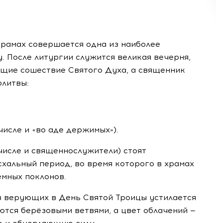
храмах совершается одна из наиболее
. После литургии служится великая вечерня,
ющие сошествие Святого Духа, а священник
олитвы:
числе и «во аде держимых»).
 числе и священнослужители) стоят
схальный период, во время которого в храмах
емных поклонов.
ов верующих в День Святой Троицы устилается
тся берёзовыми ветвями, а цвет облачений —