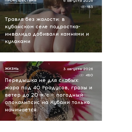
ПРОИСШЕСТВИЯ
6 августа 2026
183
Травля без жалости: в
кубанском селе подростка-
инвалида добивали камнями и
кулаками
ЖИЗНЬ
3 августа 2026
480
Передышка не для слабых:
жара под 40 градусов, грозы и
ветер до 20 м/с — погодный
апокалипсис на Кубани только
начинается