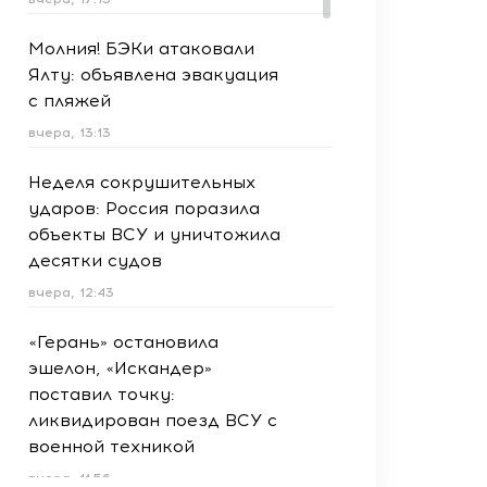
Молния! БЭКи атаковали
Ялту: объявлена эвакуация
с пляжей
вчера, 13:13
Неделя сокрушительных
ударов: Россия поразила
объекты ВСУ и уничтожила
десятки судов
вчера, 12:43
«Герань» остановила
эшелон, «Искандер»
поставил точку:
ликвидирован поезд ВСУ с
военной техникой
вчера, 11:56