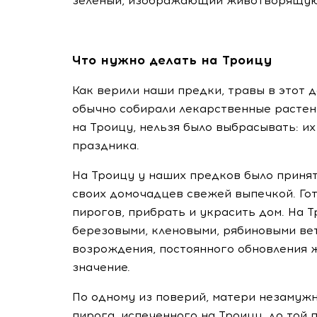
зелёный, изображающий животворящую
Что нужно делать на Троицу
Как верили наши предки, травы в этот 
обычно собирали лекарственные растени
на Троицу, нельзя было выбрасывать: их
праздника.
На Троицу у наших предков было приня
своих домочадцев свежей выпечкой. Гот
пирогов, прибрать и украсить дом. На
березовыми, кленовыми, рябиновыми вет
возрождения, постоянного обновления 
значение.
По одному из поверий, матери незамуж
пирога, испеченного на Троицу, до той 