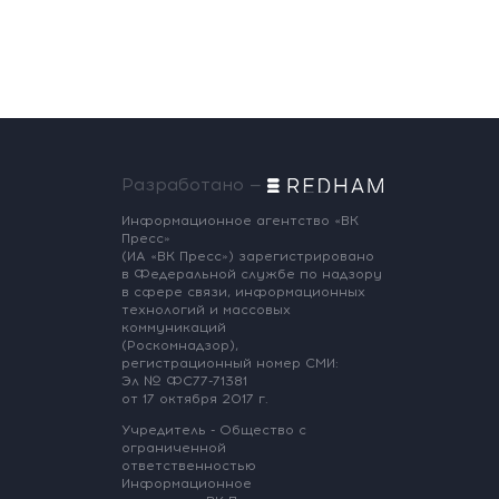
Разработано —
Информационное агентство «ВК
Пресс»
(ИА «ВК Пресс») зарегистрировано
в Федеральной службе по надзору
в сфере связи, информационных
технологий и массовых
коммуникаций
(Роскомнадзор),
регистрационный номер СМИ:
Эл № ФС77-71381
от 17 октября 2017 г.
Учредитель - Общество с
ограниченной
ответственностью
Информационное