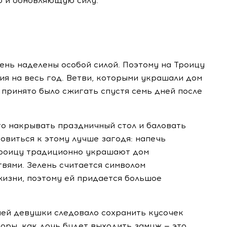
 и обновляющую силу.
день наделены особой силой. Поэтому на Троицу
я на весь год. Ветви, которыми украшали дом
 принято было сжигать спустя семь дней после
то накрывать праздничный стол и баловать
овиться к этому лучше загодя: напечь
 Троицу традиционно украшают дом
вями. Зелень считается символом
жизни, поэтому ей придается большое
ней девушки следовало сохранить кусочек
поры, как дочь будет выходить замуж — это