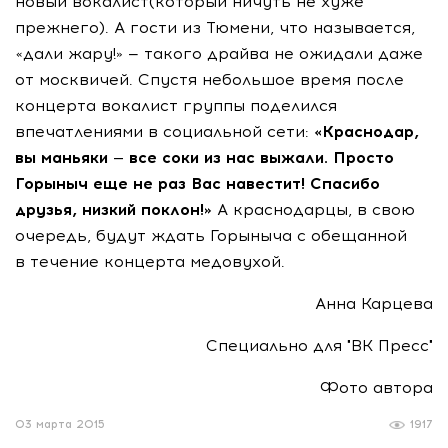
новый вокалист(который ничуть не хуже
прежнего). А гости из Тюмени, что называется,
«дали жару!» — такого драйва не ожидали даже
от москвичей. Спустя небольшое время после
концерта вокалист группы поделился
впечатлениями в социальной сети:
«Краснодар,
вы маньяки — все соки из нас выжали. Просто
Горыныч еще не раз Вас навестит! Спасибо
друзья, низкий поклон!»
А краснодарцы, в свою
очередь, будут ждать Горыныча с обещанной
в течение концерта медовухой.
Анна Карцева
Специально для "ВК Пресс"
Фото автора
03 марта 2015
1917