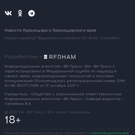
Новости Краснодара и Краснодарского края
Нашли ошибку? Выделите и нажмите Ctrl+Enter. Спасибо!
Разработано —
Информационное агентство «ВК Пресс»
(ИА «ВК Пресс»)
зарегистрировано
в Федеральной службе по надзору
в
сфере связи, информационных
технологий и массовых
коммуникаций
(Роскомнадзор),
регистрационный номер СМИ:
Эл № ФС77-71381
от 17 октября 2017 г.
Учредитель - Общество с ограниченной
ответственностью
Информационное
агентство «ВК Пресс».
Главный редактор —
Ламейкин В.А.
@ 2017 ИА «ВК Пресс»
Все права защищены
18+
На информационном ресурсе применяются
рекомендательные