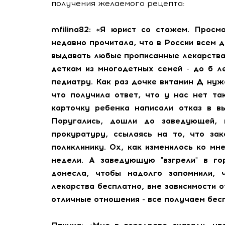
получения желаемого рецепта:
mfilina82:
«Я юрист со стажем. Просмат
недавно прочитала, что в России всем 
выдавать любые прописанные лекарства
деткам из многодетных семей - до 6 л
педиатру. Как раз дочке витамин Д нуж
что получила ответ, что у нас нет та
карточку ребенка написали отказ в в
Поругались, дошли до заведующей,
прокуратуру
, ссылаясь на то, что за
поликлинику. Ох, как изменилось ко мн
недели. А заведующую "взгрели" в го
донесла, чтобы надолго запомнили,
лекарства бесплатно, вне зависимости о
отличные отношения - все получаем бес