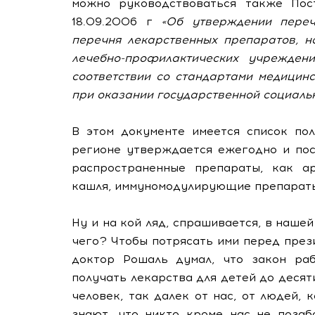
можно руководствоваться также По
18.09.2006 г
«Об утверждении переч
перечня лекарственных препаратов, 
лечебно-профилактических учреждени
соответствии со стандартами медицин
при оказании государственной социаль
В этом документе имеется список по
регионе утверждается ежегодно и пос
распространенные препараты, как ар
кашля, иммуномодулирующие препараты 
Ну и на кой ляд, спрашивается, в наш
чего? Чтобы потрясать ими перед през
доктор Рошаль думал, что закон раб
получать лекарства для детей до десяти
человек, так далек от нас, от людей,
знают, что никто кроме нас не позаб