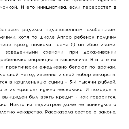
мочкой.
И его инициатива, если перерастет в
беночек родился недоношенным, слабеньким.
лечили, хотя по шкале Апгар ребенок получил
нице кроху пичкали тремя (!) антибиотиками.
о заведенными схемами при дохаживании
 ребеночка инфекция в кишечнике. В итоге их
ем практически ежедневно бегают по врачам,
ча свой метод лечения и свой набор лекарств.
тся в кругленькую сумму – 3-4 тысячи рублей.
а этих «фагов» нужно несколько. И походов в
ь вынужден был взять кредит - как говорится,
лко. Никто из педиатров даже не заикнулся о
латно лекарство. Рассказала сестре о законе,