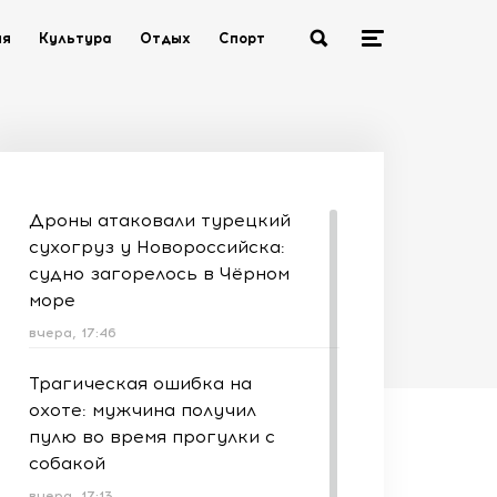
ия
Культура
Отдых
Спорт
Дроны атаковали турецкий
сухогруз у Новороссийска:
судно загорелось в Чёрном
море
вчера, 17:46
Трагическая ошибка на
охоте: мужчина получил
пулю во время прогулки с
собакой
вчера, 17:13