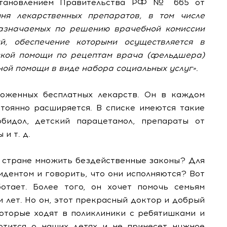
становлением Правительства РФ № 665 от
ня лекарственных препаратов, в том числе
назначаемых по решению врачебной комиссии
й, обеспечение которыми осуществляется в
ской помощи по рецептам врача (фельдшера)
ной помощи в виде набора социальных услуг».
ложенных бесплатных лекарств. Он в каждом
тоянно расширяется. В списке имеются такие
бидол, детский парацетамол, препараты от
и т. д.
ей стране множить бездейственные законы? Для
идентом и говорить, что они исполняются? Вот
отает. Более того, он хочет помочь семьям
 лет.
Но он, этот прекрасный доктор и добрый
 которые ходят в поликлиники с ребятишками и
отится о наших детях и не принесет нужное