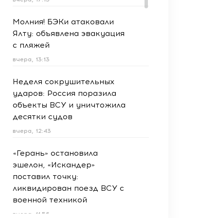
Молния! БЭКи атаковали
Ялту: объявлена эвакуация
с пляжей
вчера, 13:13
Неделя сокрушительных
ударов: Россия поразила
объекты ВСУ и уничтожила
десятки судов
вчера, 12:43
«Герань» остановила
эшелон, «Искандер»
поставил точку:
ликвидирован поезд ВСУ с
военной техникой
вчера, 11:56