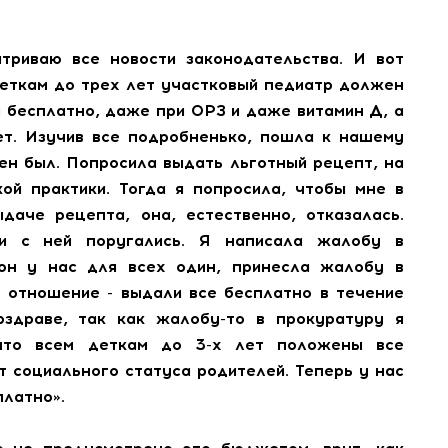
риваю все новости законодательства. И вот
деткам до трех лет участковый педиатр должен
 бесплатно, даже при ОРЗ и даже витамин Д, а
ет. Изучив все подробненько, пошла к нашему
ен был. Попросила выдать льготный рецепт, на
кой практики.
Тогда я попросила, чтобы мне в
ыдаче рецепта,
она, естественно, отказалась.
 и с ней поругались.
Я написала жалобу в
кон у нас для всех один, принесла жалобу в
е отношение - выдали все бесплатно в течение
рздраве, так как жалобу-то в прокуратуру я
 что всем деткам до 3-х лет положены все
т социального статуса родителей. Теперь у нас
платно».