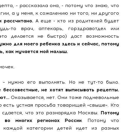
епта, - рассказала она, - потому что знаю, что
гии, а у меня, к сожалению ни того, ни другого
и рассчитано.
А еще - кто из родителей будет
удь-то врач, аптекарь, горздравотдел или
 это делается не быстро) даст возможность
жно для моего ребенка здесь и сейчас, потому
ть, как мучается мой малыш.
мочек.
н – нужно его выполнять. Но не тут-то было.
е бессовестные, не хотят выписывать рецепты.
ают…
Оказывается, нет. Они тоже подневольные
о есть устная просьба товарищей «свыше». Кто
 сдается, что это разнарядка Москвы.
Потому
я во многих регионах России
. Потому что
в каждой категории детей идет из разных