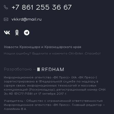
+7 861 255 36 67
vkkrd@mail.ru
Новости Краснодара и Краснодарского края
Нашли ошибку? Выделите и нажмите Ctrl+Enter. Спасибо!
Разработано —
Информационное агентство «ВК Пресс»
(ИА «ВК Пресс»)
зарегистрировано
в Федеральной службе по надзору
в
сфере связи, информационных
технологий и массовых
коммуникаций
(Роскомнадзор),
регистрационный номер СМИ:
Эл № ФС77-71381
от 17 октября 2017 г.
Учредитель - Общество с ограниченной
ответственностью
Информационное
агентство «ВК Пресс».
Главный редактор —
Ламейкин В.А.