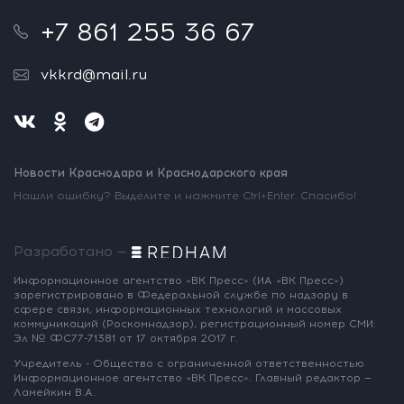
+7 861 255 36 67
vkkrd@mail.ru
Новости Краснодара и Краснодарского края
Нашли ошибку? Выделите и нажмите Ctrl+Enter. Спасибо!
Разработано —
Информационное агентство «ВК Пресс»
(ИА «ВК Пресс»)
зарегистрировано
в Федеральной службе по надзору
в
сфере связи, информационных
технологий и массовых
коммуникаций
(Роскомнадзор),
регистрационный номер СМИ:
Эл № ФС77-71381
от 17 октября 2017 г.
Учредитель - Общество с ограниченной
ответственностью
Информационное
агентство «ВК Пресс».
Главный редактор —
Ламейкин В.А.