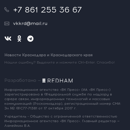
+7 861 255 36 67
vkkrd@mail.ru
Новости Краснодара и Краснодарского края
Нашли ошибку? Выделите и нажмите Ctrl+Enter. Спасибо!
Разработано —
Информационное агентство «ВК Пресс»
(ИА «ВК Пресс»)
зарегистрировано
в Федеральной службе по надзору
в
сфере связи, информационных
технологий и массовых
коммуникаций
(Роскомнадзор),
регистрационный номер СМИ:
Эл № ФС77-71381
от 17 октября 2017 г.
Учредитель - Общество с ограниченной
ответственностью
Информационное
агентство «ВК Пресс».
Главный редактор —
Ламейкин В.А.