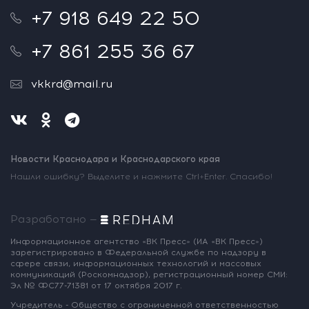
+7 918 649 22 50
+7 861 255 36 67
vkkrd@mail.ru
Новости Краснодара и Краснодарского края
Нашли ошибку? Выделите и нажмите Ctrl+Enter. Спасибо!
Разработано —
Информационное агентство «ВК Пресс»
(ИА «ВК Пресс»)
зарегистрировано
в Федеральной службе по надзору
в
сфере связи, информационных
технологий и массовых
коммуникаций
(Роскомнадзор),
регистрационный номер СМИ:
Эл № ФС77-71381
от 17 октября 2017 г.
Учредитель - Общество с ограниченной
ответственностью