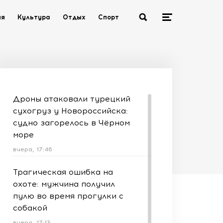
ия
Культура
Отдых
Спорт
Дроны атаковали турецкий
сухогруз у Новороссийска:
судно загорелось в Чёрном
море
вчера, 17:46
Трагическая ошибка на
охоте: мужчина получил
пулю во время прогулки с
собакой
вчера, 17:13