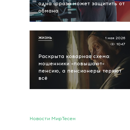
одна фраза может защитить от
обмана
ЖИЗНЬ
1 мая 2026
1047
Раскрыта коварная схема:
мошенники «повышают»
пенсию, а пенсионеры теряют
всё
Новости МирТесен