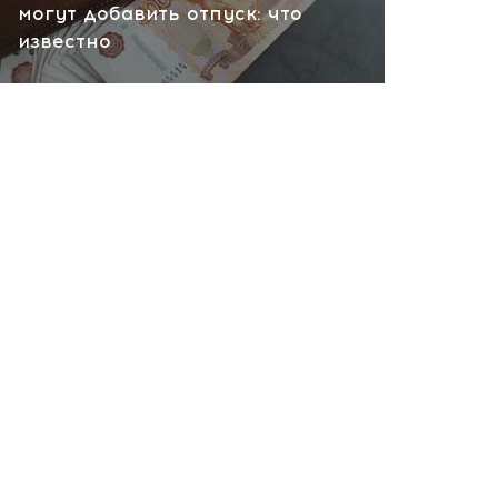
вчера, 10:13
могут добавить отпуск: что
известно
НАТО планирует и
руководит терактами в
России! Сенсационное
заявление хакеров
вчера, 10:07