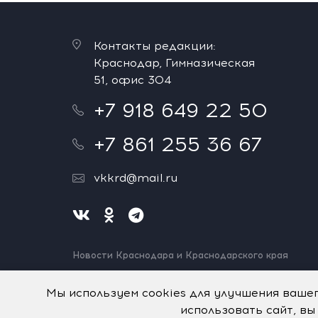
Контакты редакции:
Краснодар, Гимназическая
51, офис 304
+7 918 649 22 50
+7 861 255 36 67
vkkrd@mail.ru
Новости Краснодара и Краснодарского края
Нашли ошибку? Выделите и нажмите Ctrl+Enter.
Спасибо!
Мы используем cookies для улучшения ваше
использовать сайт, вы