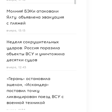
Молния! БЭКи атаковали
Ялту: объявлена эвакуация
с пляжей
вчера, 13:13
Неделя сокрушительных
ударов: Россия поразила
объекты ВСУ и уничтожила
десятки судов
вчера, 12:43
«Герань» остановила
эшелон, «Искандер»
поставил точку:
ликвидирован поезд ВСУ с
военной техникой
вчера, 11:56