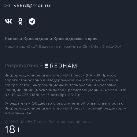
vkkrd@mail.ru
Новости Краснодара и Краснодарского края
Нашли ошибку? Выделите и нажмите Ctrl+Enter. Спасибо!
Разработано —
Информационное агентство «ВК Пресс»
(ИА «ВК Пресс»)
зарегистрировано
в Федеральной службе по надзору
в
сфере связи, информационных
технологий и массовых
коммуникаций
(Роскомнадзор),
регистрационный номер СМИ:
Эл № ФС77-71381
от 17 октября 2017 г.
Учредитель - Общество с ограниченной
ответственностью
Информационное
агентство «ВК Пресс».
Главный редактор —
Ламейкин В.А.
@ 2017 ИА «ВК Пресс»
Все права защищены
18+