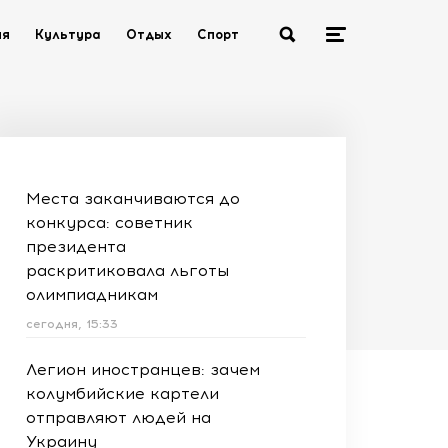
ия
Культура
Отдых
Спорт
Места заканчиваются до
конкурса: советник
президента
раскритиковала льготы
олимпиадникам
сегодня, 15:33
Легион иностранцев: зачем
колумбийские картели
отправляют людей на
Украину