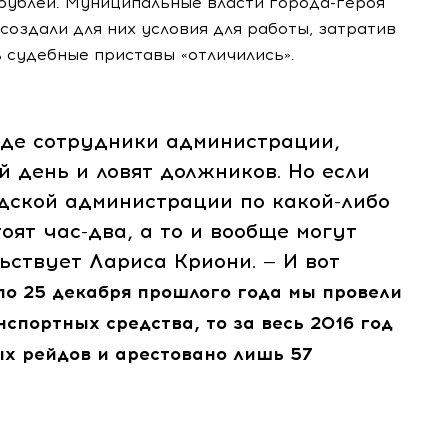
рублей. Муниципальные власти
города-героя
создали для них условия для работы, затратив
 судебные приставы «отличились».
е сотрудники администрации,
й день и ловят должников. Но если
одской администрации по
какой-либо
тоят
час-два
, а то и вообще могут
ьствует Лариса Криони. — И вот
 по 25 декабря прошлого года мы провели
нспортных средства, то за весь 2016 год
ых рейдов и арестовано лишь 57