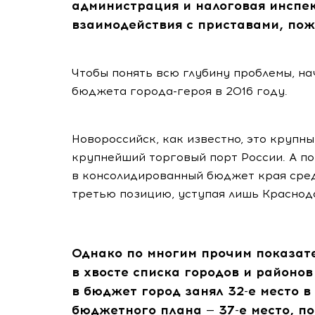
администрация и налоговая инспе
взаимодействия с приставами, пож
Чтобы понять всю глубину проблемы, на
бюджета
города-героя
в 2016 году.
Новороссийск, как известно, это крупн
крупнейший торговый порт России. А по
в консолидированный бюджет края сре
третью позицию, уступая лишь Краснод
Однако по многим прочим показат
в хвосте списка городов и районов
в бюджет город занял
32-е
место в
бюджетного плана —
37-е
место, п