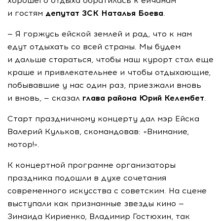
хорошего отдыха обратилась к ейчанам
и гостям
депутат ЗСК Наталья Боева
.
— Я горжусь ейской землей и рад, что к нам
едут отдыхать со всей страны. Мы будем
и дальше стараться, чтобы наш курорт стал еще
краше и привлекательнее и чтобы отдыхающие,
побывавшие у нас один раз, приезжали вновь
и вновь, — сказал
глава района Юрий Келембет
.
Старт праздничному концерту дал мэр Ейска
Валерий Кульков, скомандовав: «Внимание,
мотор!».
К концертной программе организаторы
праздника подошли в духе сочетания
современного искусства с советским. На сцене
выступали как признанные звезды кино —
Зинаида Кириенко, Владимир Гостюхин, так