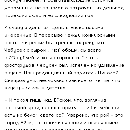
обслуживание, чтобы отдыхающие остались
довольны и, не пожалев о потраченных деньгах,
приехали сюда и на следующий год.
К слову о деньгах. Цены в Ейске весьма
умеренные. В перерыве между конкурсными
показами решил быстренько перекусить.
Чебурек с сыром и чай обошлись всего
в 70 рублей. И хотя старюсь избегать
фастфудов, чебурек был испечен на удивление
вкусно. Наш редакционный водитель Николай
Скляров умял несколько язычков, отметив, что
вкус у них как в детстве.
— И такая тишь над Ейском, что, взглянув
на отчий край, веришь притче той библейской:
есть на белом свете рай. Уверена, что рай — это
город Ейск, — с такими словами и пожеланием