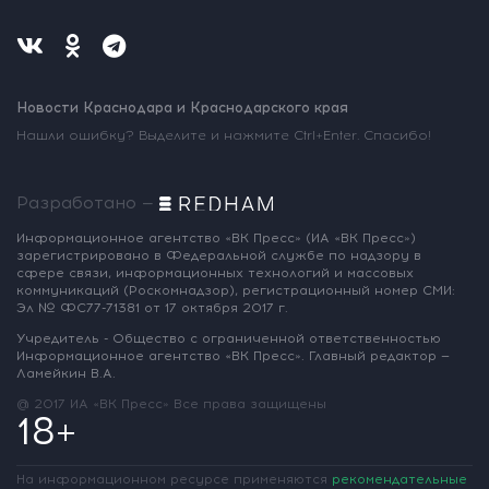
Новости Краснодара и Краснодарского края
Нашли ошибку? Выделите и нажмите Ctrl+Enter. Спасибо!
Разработано —
Информационное агентство «ВК Пресс»
(ИА «ВК Пресс»)
зарегистрировано
в Федеральной службе по надзору
в
сфере связи, информационных
технологий и массовых
коммуникаций
(Роскомнадзор),
регистрационный номер СМИ:
Эл № ФС77-71381
от 17 октября 2017 г.
Учредитель - Общество с ограниченной
ответственностью
Информационное
агентство «ВК Пресс».
Главный редактор —
Ламейкин В.А.
@ 2017 ИА «ВК Пресс»
Все права защищены
18+
На информационном ресурсе применяются
рекомендательные