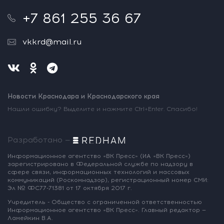
+7 861 255 36 67
vkkrd@mail.ru
Новости Краснодара и Краснодарского края
Нашли ошибку? Выделите и нажмите Ctrl+Enter. Спасибо!
Разработано —
Информационное агентство «ВК Пресс»
(ИА «ВК Пресс»)
зарегистрировано
в Федеральной службе по надзору
в
сфере связи, информационных
технологий и массовых
коммуникаций
(Роскомнадзор),
регистрационный номер СМИ:
Эл № ФС77-71381
от 17 октября 2017 г.
Учредитель - Общество с ограниченной
ответственностью
Информационное
агентство «ВК Пресс».
Главный редактор —
Ламейкин В.А.