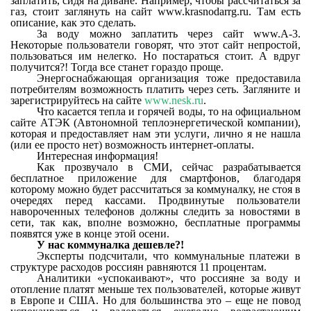
заплатить, сидя на диване. Например, чтобы рассчитаться за
газ, стоит заглянуть на сайт www.krasnodarrg.ru. Там есть
описание, как это сделать.
За воду можно заплатить через сайт www.A-3.
Некоторые пользователи говорят, что этот сайт непростой,
пользоваться им нелегко. Но постараться стоит. А вдруг
получится?! Тогда все станет гораздо проще.
Энергоснабжающая организация тоже предоставила
потребителям возможность платить через сеть. Загляните и
зарегистрируйтесь на сайте
www.nesk.ru
.
Что касается тепла и горячей воды, то на официальном
сайте АТЭК (Автономной теплоэнергетической компании),
которая и предоставляет нам эти услуги, лично я не нашла
(или ее просто нет) возможность интернет-оплаты.
Интересная информация!
Как прозвучало в СМИ, сейчас разрабатывается
бесплатное приложение для смартфонов, благодаря
которому можно будет рассчитаться за коммуналку, не стоя в
очередях перед кассами. Продвинутые пользователи
навороченных телефонов должны следить за новостями в
сети, так как, вполне возможно, бесплатные программы
появятся уже в конце этой осени.
У нас коммуналка дешевле?!
Эксперты подсчитали, что коммунальные платежи в
структуре расходов россиян равняются 11 процентам.
Аналитики «успокаивают», что россияне за воду и
отопление платят меньше тех пользователей, которые живут
в Европе и США. Но для большинства это – еще не повод