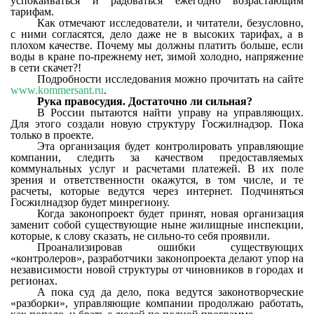
успокаиваться и радоваться ежегодно возрастающим
тарифам.
Как отмечают исследователи, и читатели, безусловно,
с ними согласятся, дело даже не в высоких тарифах, а в
плохом качестве. Почему мы должны платить больше, если
воды в кране по-прежнему нет, зимой холодно, напряжение
в сети скачет?!
Подробности исследования можно прочитать на сайте
www.kommersant.ru
.
Рука правосудия. Достаточно ли сильная?
В России пытаются найти управу на управляющих.
Для этого создали новую структуру Госжилнадзор. Пока
только в проекте.
Эта организация будет контролировать управляющие
компании, следить за качеством предоставляемых
коммунальных услуг и расчетами платежей. В их поле
зрения и ответственности окажутся, в том числе, и те
расчеты, которые ведутся через интернет. Подчиняться
Госжилнадзор будет минрегиону.
Когда законопроект будет принят, новая организация
заменит собой существующие ныне жилищные инспекции,
которые, к слову сказать, не сильно-то себя проявили.
Проанализировав ошибки существующих
«контролеров», разработчики законопроекта делают упор на
независимости новой структуры от чиновников в городах и
регионах.
А пока суд да дело, пока ведутся законотворческие
«разборки», управляющие компании продолжаю работать,