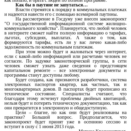
как попало, и брать с людей по полной программе.
Как бы в паутине не запутаться…
Власти стремятся к порядку в коммунальных платежах
и надеются навести его с помощью всемирной паутины.
На рассмотрение в Госдуму уже внесен законопроект
"О государственной информационной системе жилищно-
коммунального хозяйства". Планируется, что любой человек
в интернете сможет найти полную информацию о тарифах,
льготах, субсидиях, выплатах. А также о том, как
формируются тарифы, есть ли у вас лично какая-либо
задолженность по коммунальным платежам.
При этом можно будет и жаловаться через интернет,
если с какой-либо информацией или расчетами человек не
согласен. По задумке законотворческой группы, в сети
человек сможет узнать даже сведения о предстоящем
капитальном ремонте – все электронные документы и
программы станут доступны любому.
Будет создана, как признаются разработчики, система
электронных паспортов квартир, как частных, так и
многоквартирных домов. В паспортах будет прописано их
техническое состояние. Специалисты считают, что
благодаря этому исчезнут проблемы двойных квитанций,
нельзя будет и потерять техническую документацию, так как
они превратится в электронную и общедоступную.
Цели – благие, но как они будут реализованы на
практике? Большой вопрос. Предполагается, что
законопроект будет принят уже в осеннюю сессию и
вступит в силу с 1 июня 2013 года.