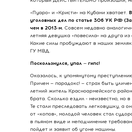
который ДЕЙСТВИТЕЛЬНО произошли, но
«Пуаро» и «Кристи» на Кубани хватает.
В
уголовных дел по статье 306 УК РФ (За
чем в 2013-м.
Совсем недавно аналогично
летняя девушка «повесила» на друга из
Какие силы пробуждают в наших земляка
ГУ МВД.
Поскользнулся, упал — гипс!
Оказалось, к упомянутому преступлению
Причем — парадокс! — страх быть уличен
летний житель Красноармейского района
брата. Сколько ездил - неизвестно, но 
Те стали преследовать легковушку, а о
от «копов», молодой человек стал судор
в пьяном виде и неподчинение требован
пойдет и заявит об угоне машины.