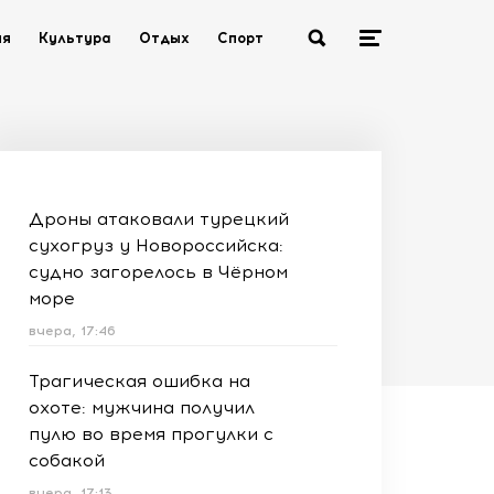
ия
Культура
Отдых
Спорт
Дроны атаковали турецкий
сухогруз у Новороссийска:
судно загорелось в Чёрном
море
вчера, 17:46
Трагическая ошибка на
охоте: мужчина получил
пулю во время прогулки с
собакой
вчера, 17:13