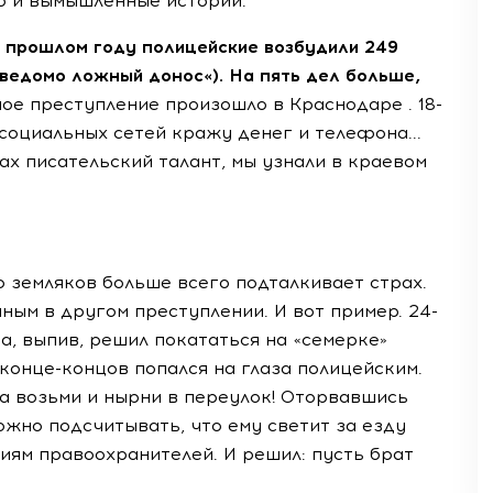
 и вымышленные истории.
 прошлом году полицейские возбудили 249
ведомо ложный донос«). На пять дел больше,
е преступление произошло в Краснодаре . 18-
 социальных сетей кражу денег и телефона...
х писательский талант, мы узнали в краевом
 земляков больше всего подталкивает страх.
ным в другом преступлении. И вот пример. 24-
, выпив, решил покататься на «семерке»
в конце-концов попался на глаза полицейским.
на возьми и нырни в переулок! Оторвавшись
ожно подсчитывать, что ему светит за езду
иям правоохранителей. И решил: пусть брат