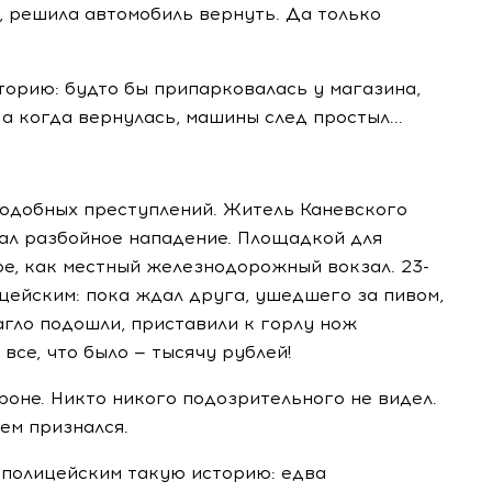
, решила автомобиль вернуть. Да только
рию: будто бы припарковалась у магазина,
 когда вернулась, машины след простыл...
подобных преступлений. Житель Каневского
рал разбойное нападение. Площадкой для
ое, как местный железнодорожный вокзал. 23-
цейским: пока ждал друга, ушедшего за пивом,
агло подошли, приставили к горлу нож
все, что было — тысячу рублей!
оне. Никто никого подозрительного не видел.
сем признался.
 полицейским такую историю: едва