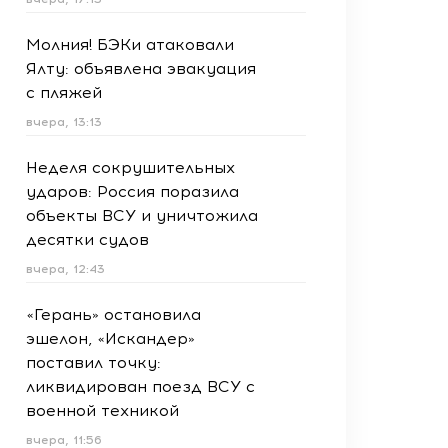
Молния! БЭКи атаковали
Ялту: объявлена эвакуация
с пляжей
вчера, 13:13
Неделя сокрушительных
ударов: Россия поразила
объекты ВСУ и уничтожила
десятки судов
вчера, 12:43
«Герань» остановила
эшелон, «Искандер»
поставил точку:
ликвидирован поезд ВСУ с
военной техникой
вчера, 11:56