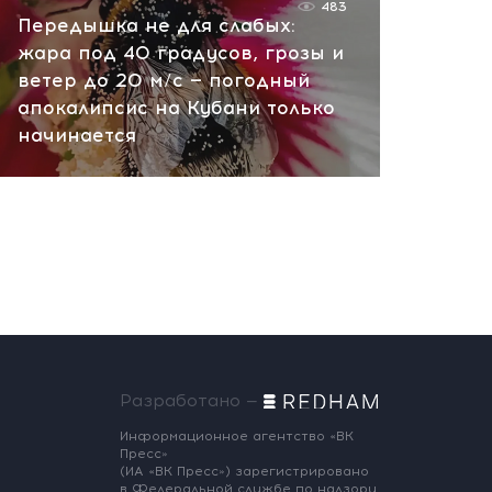
483
Передышка не для слабых:
жара под 40 градусов, грозы и
ветер до 20 м/с — погодный
апокалипсис на Кубани только
начинается
Разработано —
Информационное агентство «ВК
Пресс»
(ИА «ВК Пресс») зарегистрировано
в Федеральной службе по надзору