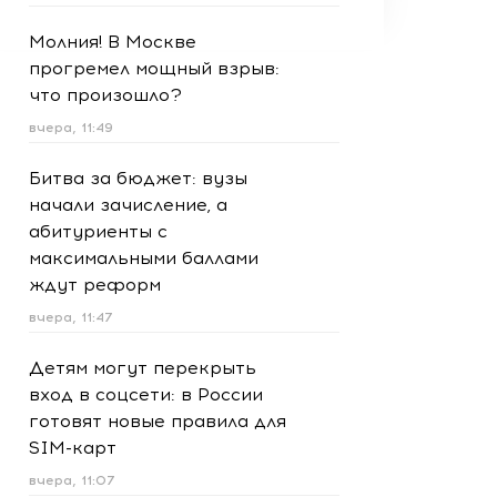
Молния! В Москве
прогремел мощный взрыв:
что произошло?
вчера, 11:49
Битва за бюджет: вузы
начали зачисление, а
абитуриенты с
максимальными баллами
ждут реформ
вчера, 11:47
Детям могут перекрыть
вход в соцсети: в России
готовят новые правила для
SIM-карт
вчера, 11:07