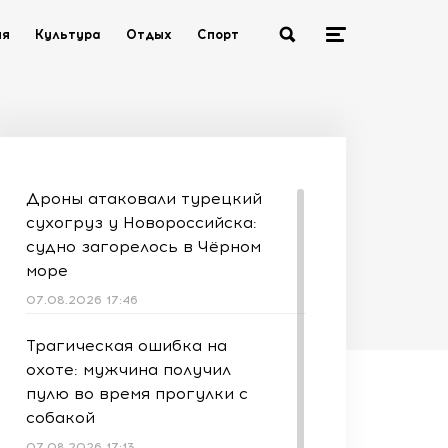
ия
Культура
Отдых
Спорт
Дроны атаковали турецкий
сухогруз у Новороссийска:
судно загорелось в Чёрном
море
07.08.2026 17:46
Трагическая ошибка на
охоте: мужчина получил
пулю во время прогулки с
собакой
07.08.2026 17:13