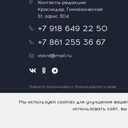
Контакты редакции:
Краснодар, Гимназическая
51, офис 304
+7 918 649 22 50
+7 861 255 36 67
vkkrd@mail.ru
Новости Краснодара и Краснодарского края
Нашли ошибку? Выделите и нажмите Ctrl+Enter.
Спасибо!
Мы используем cookies для улучшения ваше
использовать сайт, вы
На информационном ресурсе применяются
рекомен
© Авторское право на систему визуализации содерж