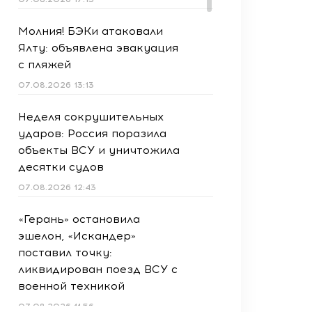
Молния! БЭКи атаковали
Ялту: объявлена эвакуация
с пляжей
07.08.2026 13:13
Неделя сокрушительных
ударов: Россия поразила
объекты ВСУ и уничтожила
десятки судов
07.08.2026 12:43
«Герань» остановила
эшелон, «Искандер»
поставил точку:
ликвидирован поезд ВСУ с
военной техникой
07.08.2026 11:56