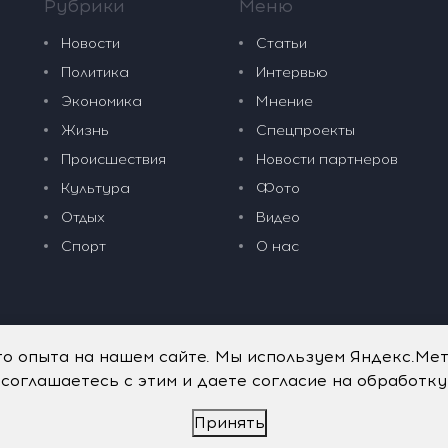
Рубрики
Меню
Новости
Статьи
Политика
Интервью
Экономика
Мнение
Жизнь
Спецпроекты
Происшествия
Новости партнеров
Культура
Фото
Отдых
Видео
Спорт
О нас
го опыта на нашем сайте. Мы используем Яндекс.Ме
 соглашаетесь с этим и даете согласие на обработк
Принять
дательные технологии
.
Политика обработки персональных данных
.
имого портала vkpress.ru, а также на исходные данные, включая т