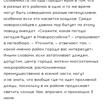
Особенность погоды
города-героя
в том, что
в разных его районах в одно и то же время
могут быть совершенно разные метеоусловия,
особенно если это касается осадков. Среди
новороссийцев с давних пор бытует по этому
поводу анекдот: «Скажите, какая погода
сегодня будет в Новороссийске? — спрашивают
в метеобюро. — Уточните, — отвечают там, —
какой именно район города вас интересует».
Иными словами, если затапливает дождем,
допустим, центр города, жители многоэтажных
микрорайонов, расположенных
преимущественно в южной части, могут
и не знать, что вообще
где-то
идет проливной
дождь, поскольку в их районе продолжает
светить солнце. Как, впрочем, и произошло 3
июня.