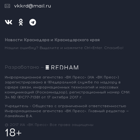
vkkrd@mail.ru
Новости Краснодара и Краснодарского края
Нашли ошибку? Выделите и нажмите Ctrl+Enter. Спасибо!
Разработано —
Информационное агентство «ВК Пресс»
(ИА «ВК Пресс»)
зарегистрировано
в Федеральной службе по надзору
в
сфере связи, информационных
технологий и массовых
коммуникаций
(Роскомнадзор),
регистрационный номер СМИ:
Эл № ФС77-71381
от 17 октября 2017 г.
Учредитель - Общество с ограниченной
ответственностью
Информационное
агентство «ВК Пресс».
Главный редактор —
Ламейкин В.А.
@ 2017 ИА «ВК Пресс»
Все права защищены
18+