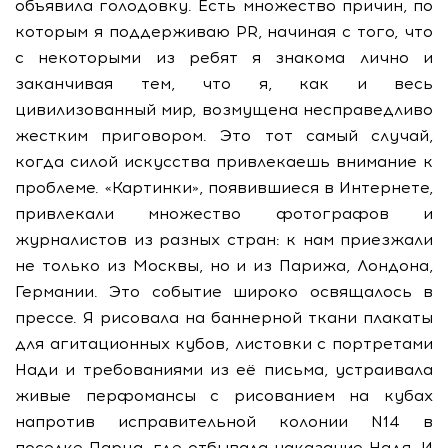
объявила голодовку. Есть множество причин, по
которым я поддерживаю PR, начиная с того, что
с некоторыми из ребят я знакома лично и
заканчивая тем, что я, как и весь
цивилизованный мир, возмущена несправедливо
жестким приговором. Это тот самый случай,
когда силой искусства привлекаешь внимание к
проблеме. «Картинки», появившиеся в Интернете,
привлекали множество фотографов и
журналистов из разных стран: к нам приезжали
не только из Москвы, но и из Парижа, Лондона,
Германии. Это событие широко освящалось в
прессе. Я рисовала на баннерной ткани плакаты
для агитационных кубов, листовки с портретами
Нади и требованиями из её письма, устраивала
живые перфомансы с рисованием на кубах
напротив исправительной колонии N14 в
поселке Парца, где отбывала наказание Надя. И