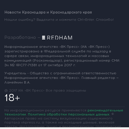
Новости Краснодара и Краснодарского края
Нашли ошибку? Выделите и нажмите Ctrl+Enter. Спасибо!
Разработано —
Информационное агентство «ВК Пресс»
(ИА «ВК Пресс»)
зарегистрировано
в Федеральной службе по надзору
в
сфере связи, информационных
технологий и массовых
коммуникаций
(Роскомнадзор),
регистрационный номер СМИ:
Эл № ФС77-71381
от 17 октября 2017 г.
Учредитель - Общество с ограниченной
ответственностью
Информационное
агентство «ВК Пресс».
Главный редактор —
Ламейкин В.А.
@ 2017 ИА «ВК Пресс»
Все права защищены
18+
На информационном ресурсе применяются
рекомендательные
технологии
.
Политика обработки персональных данных
.
©
Авторское право на систему визуализации содержимого
портала vkpress.ru, а также на исходные данные, включая
тексты, фотографии, аудио и видеоматериалы, графические