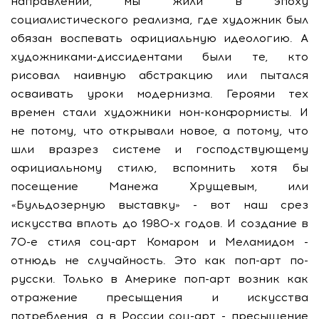
направлений, мы жили в эпоху
социалистического реализма, где художник был
обязан воспевать официальную идеологию. А
художниками-диссидентами были те, кто
рисовал наивную абстракцию или пытался
осваивать уроки модернизма. Героями тех
времен стали художники нон-конформисты. И
не потому, что открывали новое, а потому, что
шли вразрез системе и господствующему
официальному стилю, вспомнить хотя бы
посещение Манежа Хрущевым, или
«Бульдозерную выставку» - вот наш срез
искусства вплоть до 1980-х годов. И создание в
70-е стиля соц-арт Комаром и Меламидом -
отнюдь не случайность. Это как поп-арт по-
русски. Только в Америке поп-арт возник как
отражение пресыщения и искусства
потребления, а в России соц-арт - пресыщение