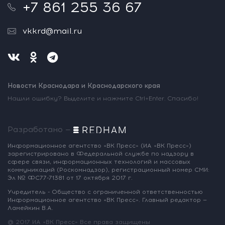
+7 861 255 36 67
vkkrd@mail.ru
Новости Краснодара и Краснодарского края
Нашли ошибку? Выделите и нажмите Ctrl+Enter. Спасибо!
Разработано —
Информационное агентство «ВК Пресс»
(ИА «ВК Пресс»)
зарегистрировано
в Федеральной службе по надзору
в
сфере связи, информационных
технологий и массовых
коммуникаций
(Роскомнадзор),
регистрационный номер СМИ:
Эл № ФС77-71381
от 17 октября 2017 г.
Учредитель - Общество с ограниченной
ответственностью
Информационное
агентство «ВК Пресс».
Главный редактор —
Ламейкин В.А.
@ 2017 ИА «ВК Пресс»
Все права защищены