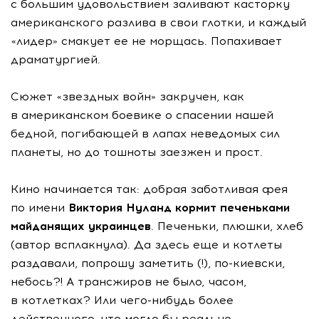
с большим удовольствием заливают касторку
американского разлива в свои глотки, и каждый
«лидер» смакует ее не морщась. Попахивает
драматургией.
Сюжет «звездных войн» закручен, как
в американском боевике о спасении нашей
бедной, погибающей в лапах неведомых сил
планеты, но до тошноты заезжен и прост.
Кино начинается так: добрая заботливая фея
по имени
Виктория Нуланд кормит печеньками
майданящих украинцев
. Печеньки, плюшки, хлеб
(автор всплакнула). Да здесь еще и котлеты
раздавали, попрошу заметить (!), по-киевски,
небось?! А трансжиров не было, часом,
в котлетках? Или чего-нибудь более
действенного, что могло бы реально