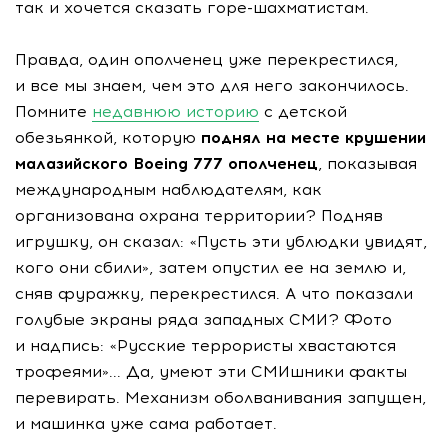
так и хочется сказать горе-шахматистам.
Правда, один ополченец уже перекрестился,
и все мы знаем, чем это для него закончилось.
Помните
недавнюю историю
с детской
обезьянкой, которую
поднял на месте крушении
малазийского Boeing 777 ополченец
, показывая
международным наблюдателям, как
организована охрана территории? Подняв
игрушку, он сказал: «Пусть эти ублюдки увидят,
кого они сбили», затем опустил ее на землю и,
сняв фуражку, перекрестился. А что показали
голубые экраны ряда западных СМИ? Фото
и надпись: «Русские террористы хвастаются
трофеями»... Да, умеют эти СМИшники факты
перевирать. Механизм оболванивания запущен,
и машинка уже сама работает.